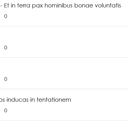
t in terra pax hominibus bonae voluntatis
0
0
0
os inducas in tentationem
0