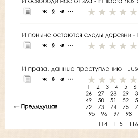
И освободи нас от зла - Et libera nos
И поныне остаются следы деревни - H
И права, данные преступлению - Jus
1
2
3
4
5
6
26
27
28
29
3
49
50
51
52
5
← Предыдущая
72
73
74
75
7
95
96
97
98
114
115
116