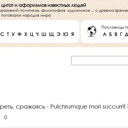
 цитат и афоризмов известных людей
выражений политиков, философов, художников ... с древних врем
 и поговорок народов мира
Пословицы п
С
Т
У
Ф
Х
Ц
Ч
Ш
Щ
Э
Ю
Я
А
Б
В
Г
ть, сражаясь - Pulchrumque mori succurrit i
0