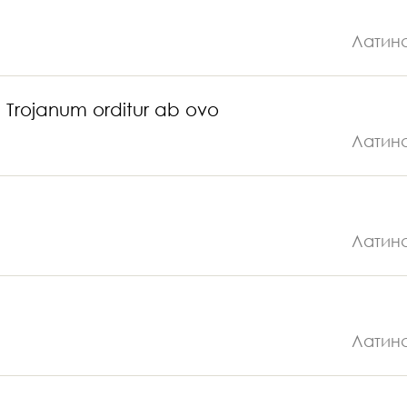
Латин
Trojanum orditur ab ovo
Латин
Латин
Латин