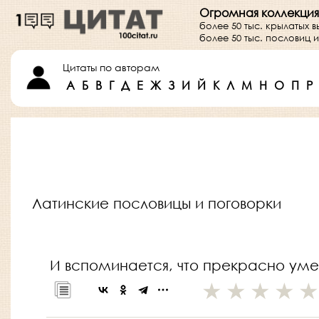
Огромная коллекция
более 50 тыс. крылатых 
более 50 тыс. пословиц
Цитаты по авторам
А
Б
В
Г
Д
Е
Ж
З
И
Й
К
Л
М
Н
О
П
Р
Латинские пословицы и поговорки
И вспоминается, что прекрасно умере