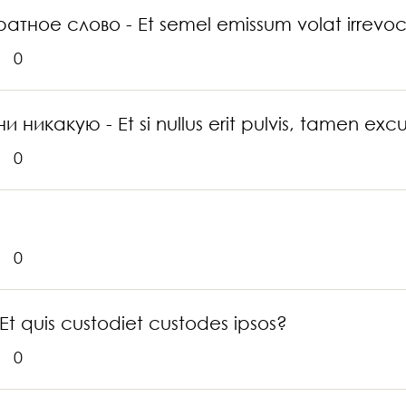
ратное слово - Et semel emissum volat irrevo
0
никакую - Et si nullus erit pulvis, tamen exc
0
0
 quis custodiet custodes ipsos?
0