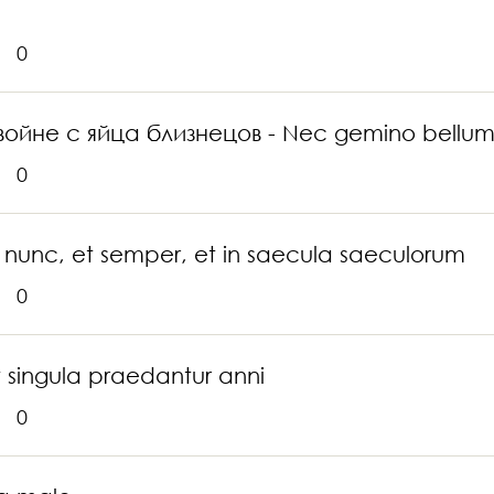
0
ойне с яйца близнецов - Nec gemino bellum 
0
t nunc, et semper, et in saecula saeculorum
0
singula praedantur anni
0