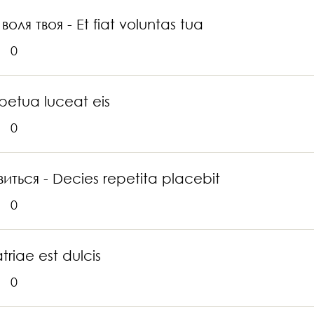
ля твоя - Et fiat voluntas tua
0
petua luceat eis
0
ться - Decies repetita placebit
0
riae est dulcis
0