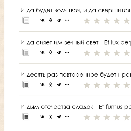
И да будет воля твоя, и да свершится во
И да сияет им вечный свет - Et lux per
И десять раз повторенное будет нрави
И дым отечества сладок - Et fumus pat