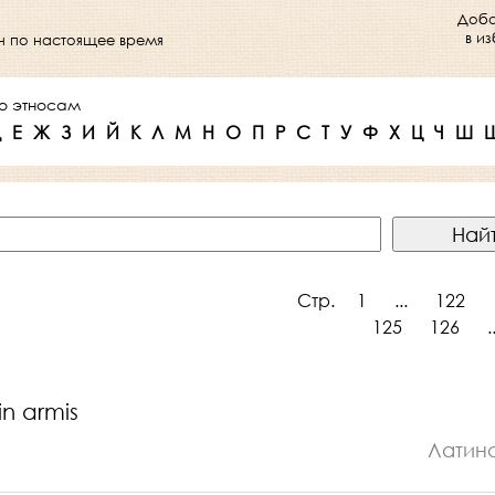
Доба
в и
ен по настоящее время
о этносам
Д
Е
Ж
З
И
Й
К
Л
М
Н
О
П
Р
С
Т
У
Ф
Х
Ц
Ч
Ш
Стр.
1
...
122
125
126
.
n armis
Латин