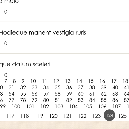
 a malo
0
odieque manent vestigia ruris
0
que datum sceleri
0
7
8
9
10
11
12
13
14
15
16
17
18
0
31
32
33
34
35
36
37
38
39
40
4
3
54
55
56
57
58
59
60
61
62
63
6
6
77
78
79
80
81
82
83
84
85
86
8
99
100
101
102
103
104
105
106
107
124
117
118
119
120
121
122
123
125