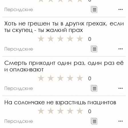
Персидские
Хоть не грешен ты в других грехах, если
ты скупец - ты жалкий прах
0
Персидские
Смерть приходит один раз, один раз её
и оплакивают
0
Персидские
На солончаке не взрастишь гиацинтов
0
Персидские