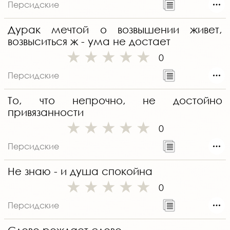
Персидские
Дурак мечтой о возвышении живет,
возвыситься ж - ума не достает
0
Персидские
То, что непрочно, не достойно
привязанности
0
Персидские
Не знаю - и душа спокойна
0
Персидские