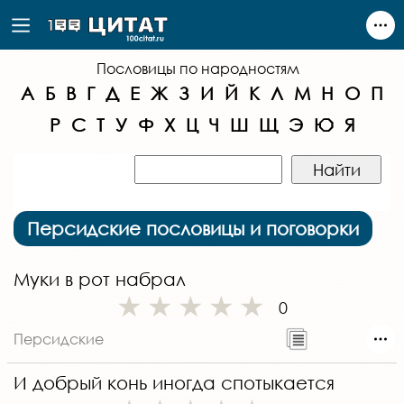
Пословицы по народностям
А
Б
В
Г
Д
Е
Ж
З
И
Й
К
Л
М
Н
О
П
Р
С
Т
У
Ф
Х
Ц
Ч
Ш
Щ
Э
Ю
Я
Персидские пословицы и поговорки
Муки в рот набрал
0
Персидские
И добрый конь иногда спотыкается