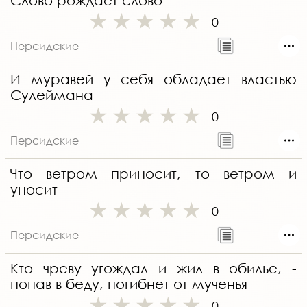
Слово рождает слово
0
Персидские
И муравей у себя обладает властью
Сулеймана
0
Персидские
Что ветром приносит, то ветром и
уносит
0
Персидские
Кто чреву угождал и жил в обилье, -
попав в беду, погибнет от мученья
0