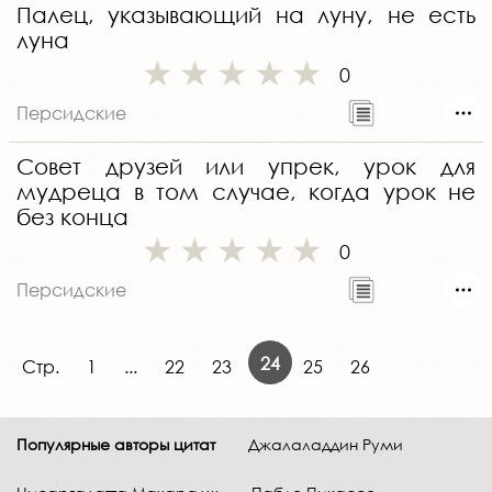
Палец, указывающий на луну, не есть
луна
0
Персидские
Совет друзей или упрек, урок для
мудреца в том случае, когда урок не
без конца
0
Персидские
24
Стр.
1
...
22
23
25
26
Популярные авторы цитат
Джалаладдин Руми