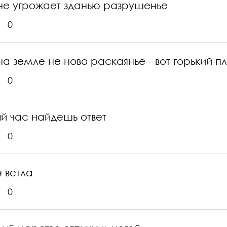
, не угрожает зданью разрушенье
0
на земле не ново раскаянье - вот горький п
0
ный час найдешь ответ
0
я ветла
0