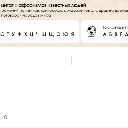
 цитат и афоризмов известных людей
выражений политиков, философов, художников ... с древних врем
 и поговорок народов мира
Пословицы п
С
Т
У
Ф
Х
Ц
Ч
Ш
Щ
Э
Ю
Я
А
Б
В
Г
0