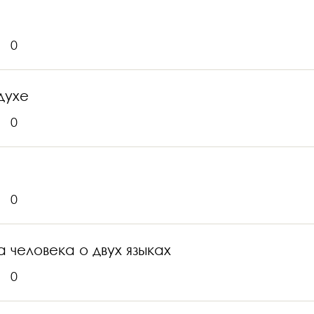
0
духе
0
0
 человека о двух языках
0