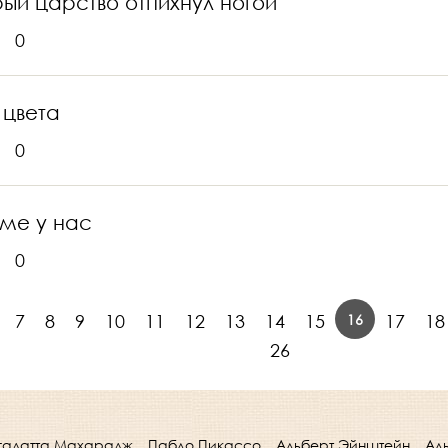
рый царство отпихнул ногой
0
 цвета
0
уме у нас
0
16
7
8
9
10
11
12
13
14
15
17
18
26
гадатта Махарадж
Пабло Пикассо
Альберт Эйнштейн
Ал