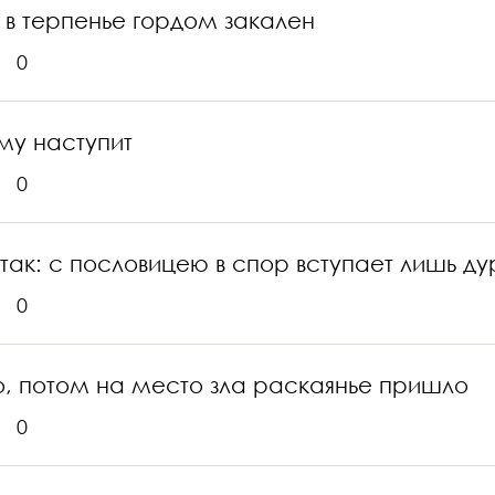
о в терпенье гордом закален
0
му наступит
0
 так: с пословицею в спор вступает лишь ду
0
о, потом на место зла раскаянье пришло
0