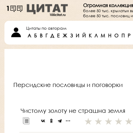
Огромная коллекция
более 50 тыс. крылатых 
более 50 тыс. пословиц
Цитаты по авторам
А
Б
В
Г
Д
Е
Ж
З
И
Й
К
Л
М
Н
О
П
Р
Персидские пословицы и поговорки
Чистому золоту не страшна земля