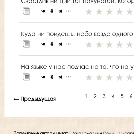
Счастлив нищий тот полунагой, кото
Куда ни пойдешь, небо везде одного
На языке у нас подчас не то, что на 
1
2
3
4
5
6
← Предыдущая
Популярные авторы цитат
Джалаладдин Руми
Нисар