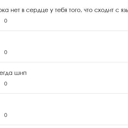
ка нет в сердце у тебя того, что сходит с яз
0
0
сегда шип
0
0