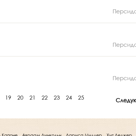
Персид
Персид
Персид
19
20
21
22
23
24
25
Следу
ь Капоне
Авраам Линкольн
Лариса Миллер
Хит Леджер