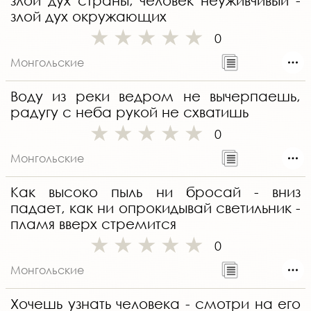
злой дух страны; человек неуживчивый -
злой дух окружающих
0
Монгольские
Воду из реки ведром не вычерпаешь,
радугу с неба рукой не схватишь
0
Монгольские
Как высоко пыль ни бросай - вниз
падает, как ни опрокидывай светильник -
пламя вверх стремится
0
Монгольские
Хочешь узнать человека - смотри на его