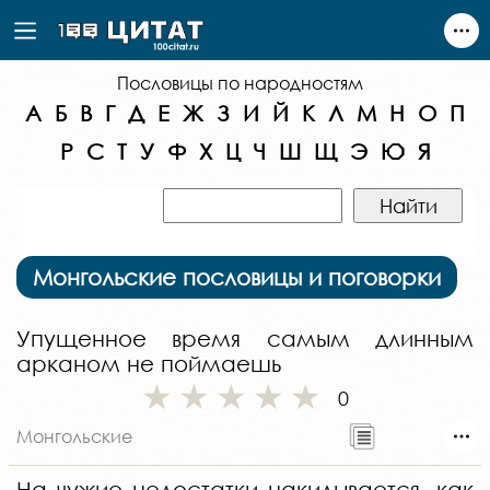
Пословицы по народностям
А
Б
В
Г
Д
Е
Ж
З
И
Й
К
Л
М
Н
О
П
Р
С
Т
У
Ф
Х
Ц
Ч
Ш
Щ
Э
Ю
Я
Монгольские пословицы и поговорки
Упущенное время самым длинным
арканом не поймаешь
0
Монгольские
На чужие недостатки накидывается, как