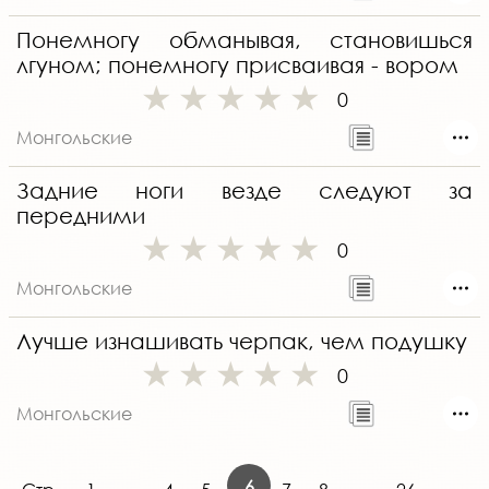
Понемногу обманывая, становишься
лгуном; понемногу присваивая - вором
0
Монгольские
Задние ноги везде следуют за
передними
0
Монгольские
Лучше изнашивать черпак, чем подушку
0
Монгольские
6