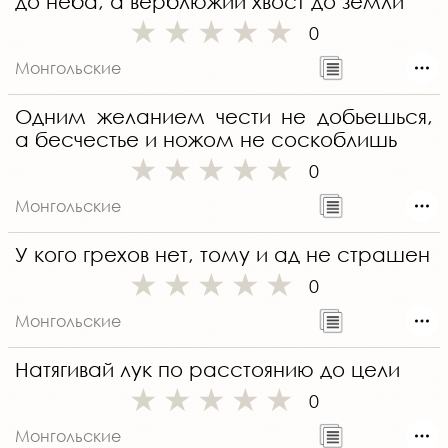
до неба, а верблюжий хвост до земли
0
Монгольские
Одним желанием чести не добьешься,
а бесчестье и ножом не соскоблишь
0
Монгольские
У кого грехов нет, тому и ад не страшен
0
Монгольские
Натягивай лук по расстоянию до цели
0
Монгольские