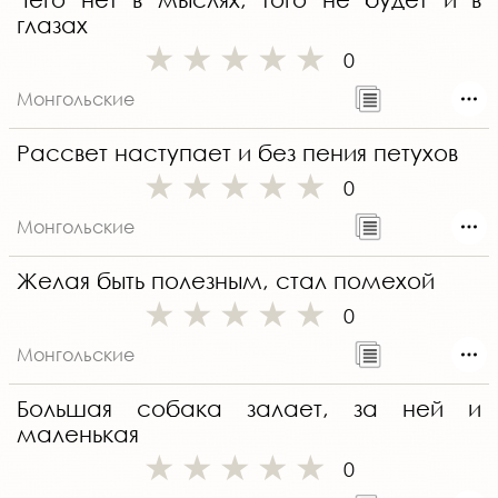
глазах
0
Монгольские
Рассвет наступает и без пения петухов
0
Монгольские
Желая быть полезным, стал помехой
0
Монгольские
Большая собака залает, за ней и
маленькая
0