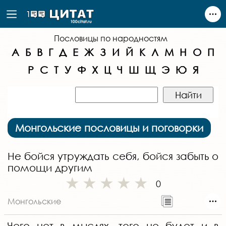
Пословицы по народностям
А
Б
В
Г
Д
Е
Ж
З
И
Й
К
Л
М
Н
О
П
Р
С
Т
У
Ф
Х
Ц
Ч
Ш
Щ
Э
Ю
Я
Монгольские пословицы и поговорки
Не бойся утруждать себя, бойся забыть о
помощи другим
0
Монгольские
Чего нет в мыслях, того не будет и в