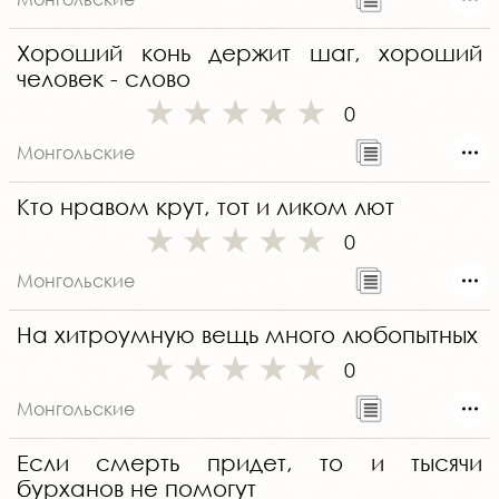
Хороший конь держит шаг, хороший
человек - слово
0
Монгольские
Кто нравом крут, тот и ликом лют
0
Монгольские
На хитроумную вещь много любопытных
0
Монгольские
Если смерть придет, то и тысячи
бурханов не помогут