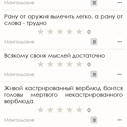
Монгольские
Рану от оружия вылечить легко, а рану от
слова - трудно
0
Монгольские
Всякому своих мыслей достаточно
0
Монгольские
Живой кастрированный верблюд боится
головы мертвого некастрированного
верблюда
0
Монгольские