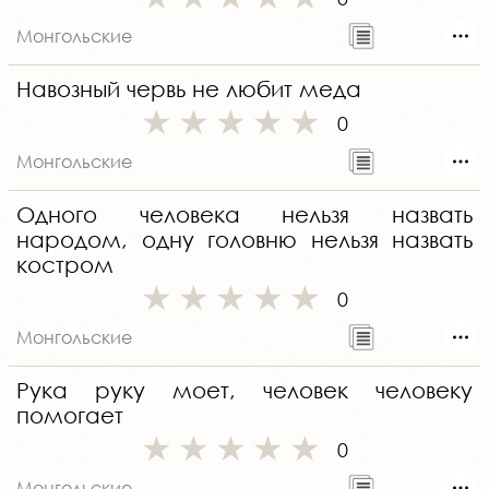
Монгольские
Навозный червь не любит меда
0
Монгольские
Одного человека нельзя назвать
народом, одну головню нельзя назвать
костром
0
Монгольские
Рука руку моет, человек человеку
помогает
0
Монгольские