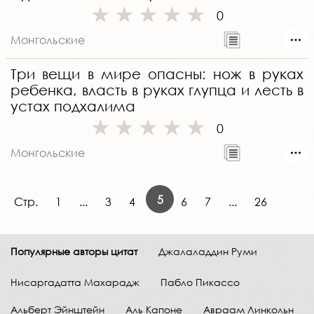
0
Монгольские
Три вещи в мире опасны: нож в руках
ребенка, власть в руках глупца и лесть в
устах подхалима
0
Монгольские
5
Стр.
1
...
3
4
6
7
...
26
Популярные авторы цитат
Джалаладдин Руми
Нисаргадатта Махарадж
Пабло Пикассо
Альберт Эйнштейн
Аль Капоне
Авраам Линкольн