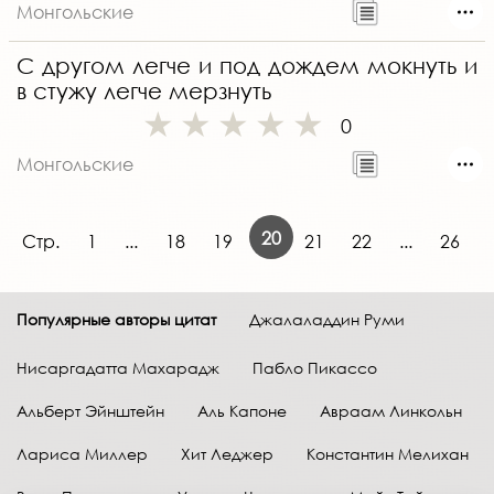
Монгольские
С другом легче и под дождем мокнуть и
в стужу легче мерзнуть
0
Монгольские
20
Стр.
1
...
18
19
21
22
...
26
Популярные авторы цитат
Джалаладдин Руми
Нисаргадатта Махарадж
Пабло Пикассо
Альберт Эйнштейн
Аль Капоне
Авраам Линкольн
Лариса Миллер
Хит Леджер
Константин Мелихан