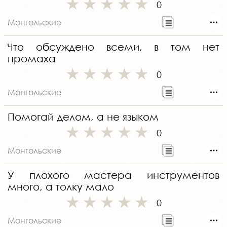
0
Монгольские
Что обсуждено всеми, в том нет
промаха
0
Монгольские
Помогай делом, а не языком
0
Монгольские
У плохого мастера инструментов
много, а толку мало
0
Монгольские