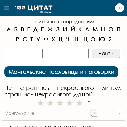
Пословицы по народностям
А
Б
В
Г
Д
Е
Ж
З
И
Й
К
Л
М
Н
О
П
Р
С
Т
У
Ф
Х
Ц
Ч
Ш
Щ
Э
Ю
Я
Монгольские пословицы и поговорки
Не страшись некрасивого лицом,
страшись некрасивого душой
0
Монгольские
Быстрая речка исчезает в песке