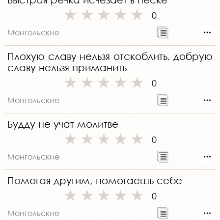
0
Монгольские
Плохую славу нельзя отскоблить, добрую
славу нельзя приманить
0
Монгольские
Будду не учат молитве
0
Монгольские
Помогая другим, помогаешь себе
0
Монгольские