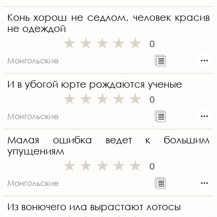
Конь хорош не седлом, человек красив
не одеждой
0
Монгольские
И в убогой юрте рождаются ученые
0
Монгольские
Малая ошибка ведет к большим
упущениям
0
Монгольские
Из вонючего ила вырастают лотосы