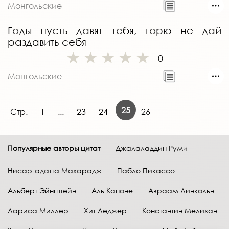
Монгольские
Годы пусть давят тебя, горю не дай
раздавить себя
0
Монгольские
25
Стр.
1
...
23
24
26
Популярные авторы цитат
Джалаладдин Руми
Нисаргадатта Махарадж
Пабло Пикассо
Альберт Эйнштейн
Аль Капоне
Авраам Линкольн
Лариса Миллер
Хит Леджер
Константин Мелихан