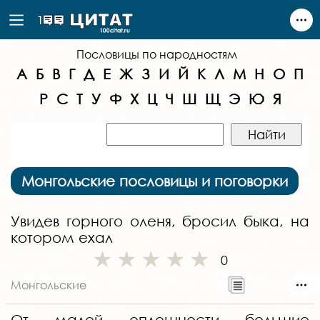
Пословицы по народностям
А
Б
В
Г
Д
Е
Ж
З
И
Й
К
Л
М
Н
О
П
Р
С
Т
У
Ф
Х
Ц
Ч
Ш
Щ
Э
Ю
Я
Монгольские пословицы и поговорки
Увидев горного оленя, бросил быка, на
котором ехал
0
Монгольские
От малой оплошности большие