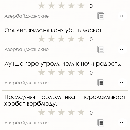
0
Азербайджанские
Обилие ячменя коня убить может.
0
Азербайджанские
Лучше горе утром, чем к ночи радость.
0
Азербайджанские
Последняя соломинка переламывает
хребет верблюду.
0
Азербайджанские