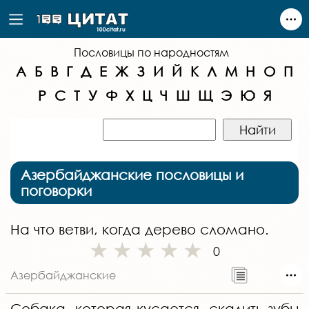
Пословицы по народностям
А
Б
В
Г
Д
Е
Ж
З
И
Й
К
Л
М
Н
О
П
Р
С
Т
У
Ф
Х
Ц
Ч
Ш
Щ
Э
Ю
Я
Азербайджанские пословицы и
поговорки
На что ветви, когда дерево сломано.
0
Азербайджанские
Собака, которая кусается, скалить зубы