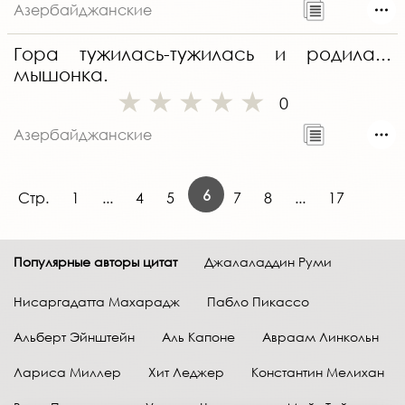
Азербайджанские
Гора тужилась-тужилась и родила...
мышонка.
0
Азербайджанские
6
Стр.
1
...
4
5
7
8
...
17
Популярные авторы цитат
Джалаладдин Руми
Нисаргадатта Махарадж
Пабло Пикассо
Альберт Эйнштейн
Аль Капоне
Авраам Линкольн
Лариса Миллер
Хит Леджер
Константин Мелихан