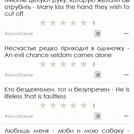
отрубить - Many kiss the hand they wish to
cut off
1
Английские
Несчастье редко приходит в одиночку -
An evil chance seldom comes alone
1
Английские
Кто бездеятелен, тот и безупречен - Не is
lifeless that is faultless
1
Английские
Любишь меня - люби и мою собаку -