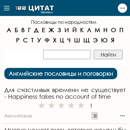
Пословицы по народностям
А
Б
В
Г
Д
Е
Ж
З
И
Й
К
Л
М
Н
О
П
Р
С
Т
У
Ф
Х
Ц
Ч
Ш
Щ
Э
Ю
Я
Английские пословицы и поговорки
Для счастливых времени не существует
- Happiness takes no account of time
1
Английские
Многие целуют руку, которую желали бы