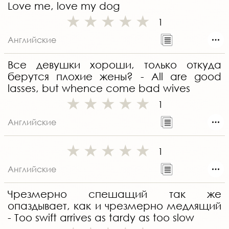
Love me, love my dog
1
Английские
Все девушки хороши, только откуда
берутся плохие жены? - All are good
lasses, but whence come bad wives
1
Английские
1
Английские
Чрезмерно спешащий так же
опаздывает, как и чрезмерно медлящий
- Too swift arrives as tardy as too slow