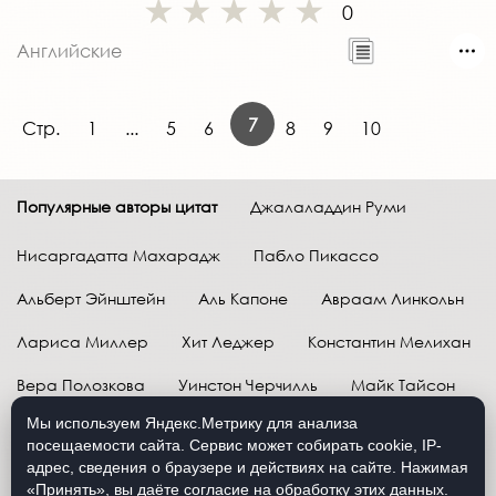
0
Английские
7
Стр.
1
...
5
6
8
9
10
Популярные авторы цитат
Джалаладдин Руми
Нисаргадатта Махарадж
Пабло Пикассо
Альберт Эйнштейн
Аль Капоне
Авраам Линкольн
Лариса Миллер
Хит Леджер
Константин Мелихан
Вера Полозкова
Уинстон Черчилль
Майк Тайсон
Мы используем Яндекс.Метрику для анализа
Марк Твен
Расул Гамзатов
Грег Плитт
посещаемости сайта. Сервис может собирать cookie, IP-
адрес, сведения о браузере и действиях на сайте. Нажимая
Далай-лама XIV
Уоррен Баффетт
«Принять», вы даёте согласие на обработку этих данных.