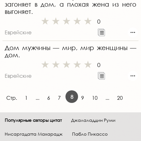
загоняет в дом, а плохая жена из него
выгоняет.
0
Еврейские
Дом мужчины — мир, мир женщины —
дом.
0
Еврейские
8
Стр.
1
...
6
7
9
10
...
20
Популярные авторы цитат
Джалаладдин Руми
Нисаргадатта Махарадж
Пабло Пикассо