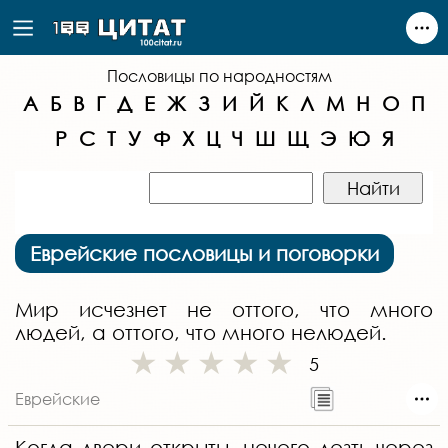
Пословицы по народностям
А
Б
В
Г
Д
Е
Ж
З
И
Й
К
Л
М
Н
О
П
Р
С
Т
У
Ф
Х
Ц
Ч
Ш
Щ
Э
Ю
Я
Еврейские пословицы и поговорки
Мир исчезнет не оттого, что много
людей, а оттого, что много нелюдей.
5
Еврейские
Когда двери открыты, нечего лезть через