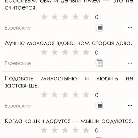
Красивым был и деньги имел — это не
считается.
0
Еврейские
Лучше молодая вдова, чем старая дева.
0
Еврейские
Подавать милостыню и любить не
заставишь.
0
Еврейские
Когда кошки дерутся — мыши радуются.
0