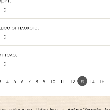
орит.
0
шее от плохого.
0
т тело.
0
13
3
4
5
6
7
8
9
10
11
12
14
15
гадатта Махарадж
Пабло Пикассо
Альберт Эйнштейн
Ал