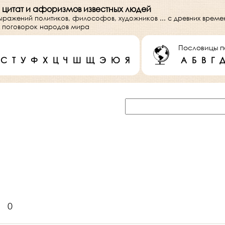
 цитат и афоризмов известных людей
выражений политиков, философов, художников ... с древних врем
 и поговорок народов мира
Пословицы п
С
Т
У
Ф
Х
Ц
Ч
Ш
Щ
Э
Ю
Я
А
Б
В
Г
0