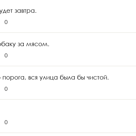
удет завтра.
0
обаку за мясом.
0
 порога, вся улица была бы чистой.
0
0