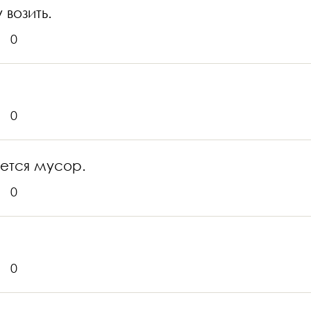
 возить.
0
0
ается мусор.
0
0