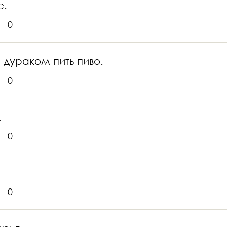
е.
0
 дураком пить пиво.
0
.
0
0