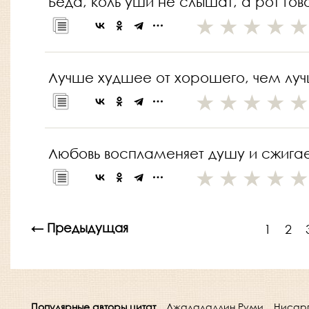
Беда, коль уши не слышат, а рот гов
Лучше худшее от хорошего, чем луч
Любовь воспламеняет душу и сжигае
← Предыдущая
1
2
Популярные авторы цитат
Джалаладдин Руми
Нисар