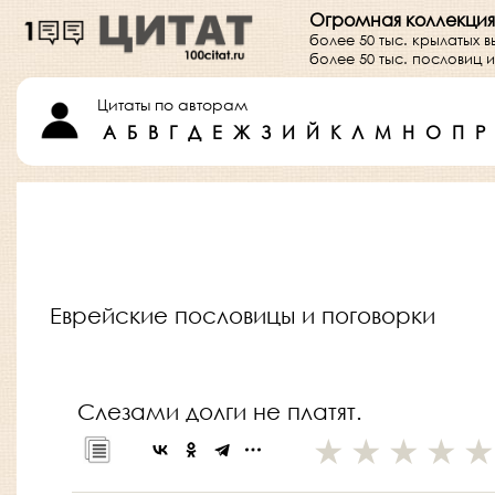
Огромная коллекция
более 50 тыс. крылатых 
более 50 тыс. пословиц
Цитаты по авторам
А
Б
В
Г
Д
Е
Ж
З
И
Й
К
Л
М
Н
О
П
Р
Еврейские пословицы и поговорки
Слезами долги не платят.