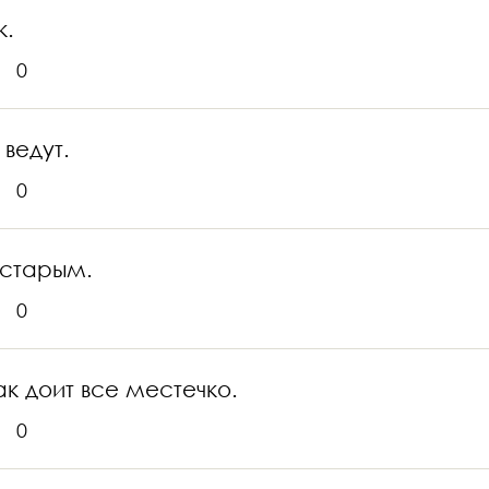
к.
0
ведут.
0
 старым.
0
ак доит все местечко.
0