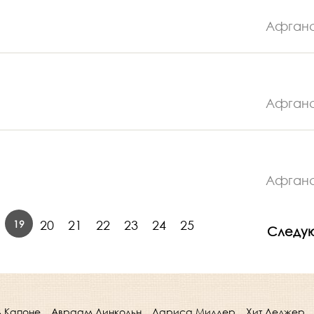
Афган
Афган
Афган
19
20
21
22
23
24
25
Следу
ь Капоне
Авраам Линкольн
Лариса Миллер
Хит Леджер