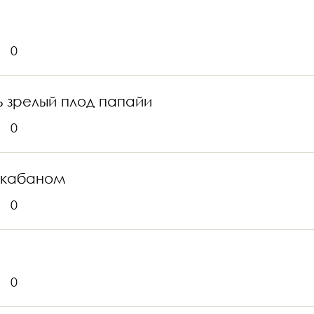
0
ь зрелый плод папайи
0
я кабаном
0
0