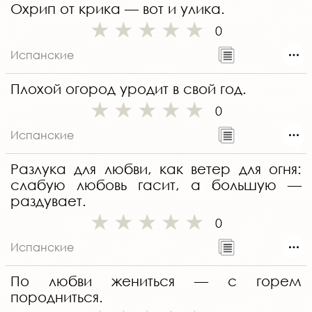
Охрип от крика — вот и улика.
0
Испанские
Плохой огород уродит в свой год.
0
Испанские
Разлука для любви, как ветер для огня:
слабую любовь гасит, а большую —
раздувает.
0
Испанские
По любви жениться — с горем
породниться.