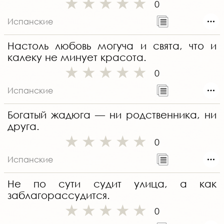
0
Испанские
Настоль любовь могуча и свята, что и
калеку не минует красота.
0
Испанские
Богатый жадюга — ни родственника, ни
друга.
0
Испанские
Не по сути судит улица, а как
заблагорассудится.
0