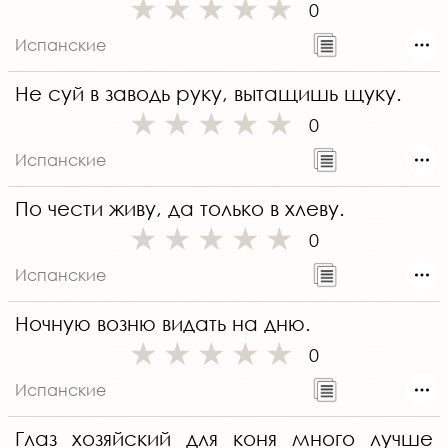
0
Испанские
Не суй в заводь руку, вытащишь щуку.
0
Испанские
По чести живу, да только в хлеву.
0
Испанские
Ночную возню видать на дню.
0
Испанские
Глаз хозяйский для коня много лучше