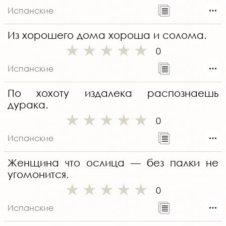
Испанские
Из хорошего дома хороша и солома.
0
Испанские
По хохоту издалека распознаешь
дурака.
0
Испанские
Женщина что ослица — без палки не
угомонится.
0
Испанские