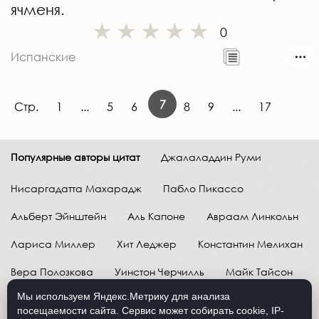
ячменя.
0
Испанские
7
Стр.
1
...
5
6
8
9
...
17
Популярные авторы цитат
Джалаладдин Руми
Нисаргадатта Махарадж
Пабло Пикассо
Альберт Эйнштейн
Аль Капоне
Авраам Линкольн
Лариса Миллер
Хит Леджер
Константин Мелихан
Вера Полозкова
Уинстон Черчилль
Майк Тайсон
Мы используем Яндекс.Метрику для анализа
Марк Твен
Расул Гамзатов
Грег Плитт
посещаемости сайта. Сервис может собирать cookie, IP-