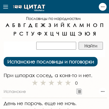
Пословицы по народностям
А
Б
В
Г
Д
Е
Ж
З
И
Й
К
Л
М
Н
О
П
Р
С
Т
У
Ф
Х
Ц
Ч
Ш
Щ
Э
Ю
Я
Испанские пословицы и поговорки
При шпорах сосед, а коня-то и нет.
0
Испанские
День не порочь, еще не ночь.