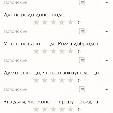
Испанские
Для парада денег надо.
0
Испанские
У кого есть рот — до Рима добредет.
0
Испанские
Думают юнцы, что все вокруг слепцы.
0
Испанские
Что дыня, что жена — сразу не видна.
0