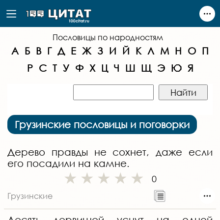
Пословицы по народностям
А
Б
В
Г
Д
Е
Ж
З
И
Й
К
Л
М
Н
О
П
Р
С
Т
У
Ф
Х
Ц
Ч
Ш
Щ
Э
Ю
Я
Грузинские пословицы и поговорки
Дерево правды не сохнет, даже если
его посадили на камне.
0
Грузинские
Десять дервишей уснут на одной