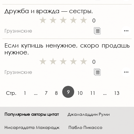
Дружба и вражда — сестры.
0
Грузинские
Если купишь ненужное, скоро продашь
нужное.
0
Грузинские
9
Стр.
1
...
7
8
10
11
...
13
Популярные авторы цитат
Джалаладдин Руми
Нисаргадатта Махарадж
Пабло Пикассо