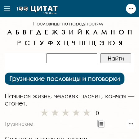
Пословицы по народностям
А
Б
В
Г
Д
Е
Ж
З
И
Й
К
Л
М
Н
О
П
Р
С
Т
У
Ф
Х
Ц
Ч
Ш
Щ
Э
Ю
Я
Грузинские пословицы и поговорки
Начиная жизнь, человек плачет, кончая —
стонет.
0
Грузинские
Спящего и змея не кусает.