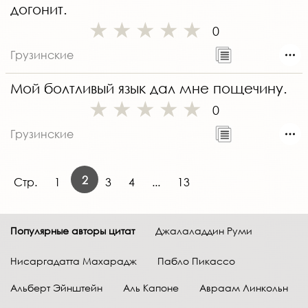
догонит.
0
Грузинские
Мой болтливый язык дал мне пощечину.
0
Грузинские
2
Стр.
1
3
4
...
13
Популярные авторы цитат
Джалаладдин Руми
Нисаргадатта Махарадж
Пабло Пикассо
Альберт Эйнштейн
Аль Капоне
Авраам Линкольн