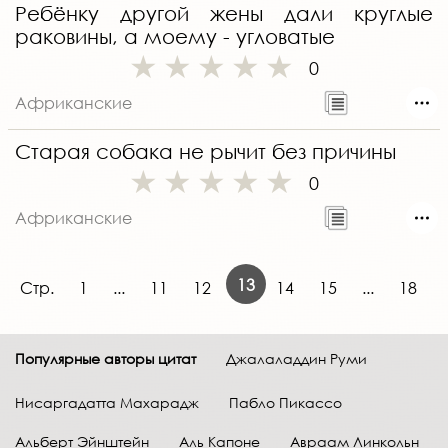
Ребёнку другой жены дали круглые
раковины, а моему - угловатые
0
Африканские
Старая собака не рычит без причины
0
Африканские
13
Стр.
1
...
11
12
14
15
...
18
Популярные авторы цитат
Джалаладдин Руми
Нисаргадатта Махарадж
Пабло Пикассо
Альберт Эйнштейн
Аль Капоне
Авраам Линкольн