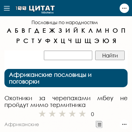
Пословицы по народностям
А
Б
В
Г
Д
Е
Ж
З
И
Й
К
Л
М
Н
О
П
Р
С
Т
У
Ф
Х
Ц
Ч
Ш
Щ
Э
Ю
Я
Африканские пословицы и
поговорки
Охотники за черепахами мбеу не
пройдут мимо термитника
0
Африканские