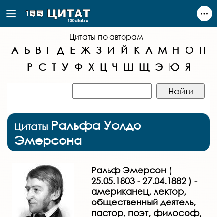
Цитаты по авторам
А
Б
В
Г
Д
Е
Ж
З
И
Й
К
Л
М
Н
О
П
Р
С
Т
У
Ф
Х
Ц
Ч
Ш
Щ
Э
Ю
Я
Ральфа Уолдо
Цитаты
Эмерсона
Ральф Эмерсон (
25.05.1803 - 27.04.1882 ) -
американец, лектор,
общественный деятель,
пастор, поэт, философ,