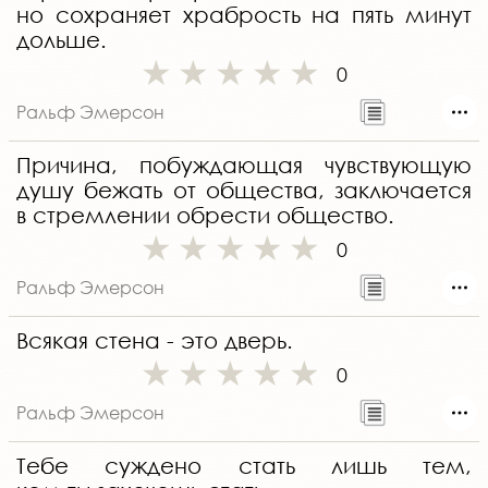
но сохраняет храбрость на пять минут
дольше.
0
Ральф Эмерсон
Причина, побуждающая чувствующую
душу бежать от общества, заключается
в стремлении обрести общество.
0
Ральф Эмерсон
Всякая стена - это дверь.
0
Ральф Эмерсон
Тебе суждено стать лишь тем,