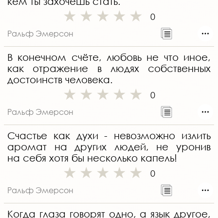
кем ты захочешь стать.
0
Ральф Эмерсон
В конечном счёте, любовь не что иное,
как отражение в людях собственных
достоинств человека.
0
Ральф Эмерсон
Счастье как духи - невозможно излить
аромат на других людей, не уронив
на себя хотя бы несколько капель!
0
Ральф Эмерсон
Когда глаза говорят одно, а язык другое,