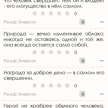
Что человек свершает, тем он и владеет
- его могущество в нём самом.
0
Ральф Эмерсон
Природа — вечно изменчивое облако;
никогда не оставаясь одной и той же,
она всегда остается сама собой.
0
Ральф Эмерсон
Награда за доброе дело — в самом его
свершении.
0
Ральф Эмерсон
Герой не храбрее обычного человека,