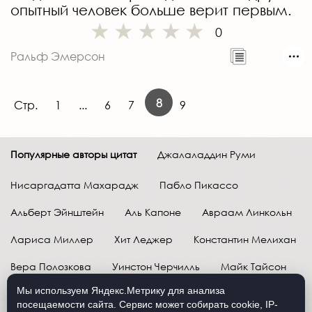
опытный человек больше верит первым.
0
Ральф Эмерсон
8
Стр.
1
...
6
7
9
Популярные авторы цитат
Джалаладдин Руми
Нисаргадатта Махарадж
Пабло Пикассо
Альберт Эйнштейн
Аль Капоне
Авраам Линкольн
Лариса Миллер
Хит Леджер
Константин Мелихан
Вера Полозкова
Уинстон Черчилль
Майк Тайсон
Мы используем Яндекс.Метрику для анализа
Марк Твен
Расул Гамзатов
Грег Плитт
посещаемости сайта. Сервис может собирать cookie, IP-