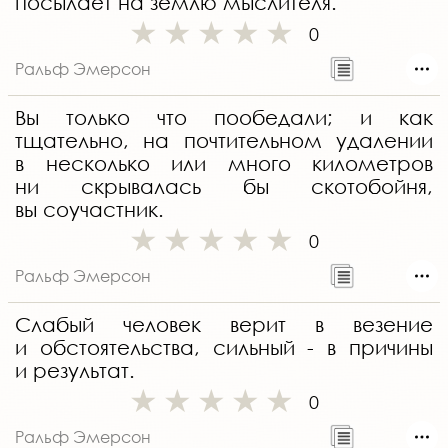
посылает на землю мыслителя.
0
Ральф Эмерсон
Вы только что пообедали; и как
тщательно, на почтительном удалении
в несколько или много километров
ни скрывалась бы скотобойня,
вы соучастник.
0
Ральф Эмерсон
Слабый человек верит в везение
и обстоятельства, сильный - в причины
и результат.
0
Ральф Эмерсон