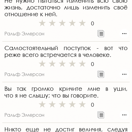
Не нужно пытаться изменить всю свою
жизнь, достаточно лишь изменить своё
отношение к ней.
0
Ральф Эмерсон
Самостоятельный поступок - вот что
реже всего встречается в человеке.
0
Ральф Эмерсон
Вы так громко кричите мне в уши,
что я не слышу; что вы говорите.
0
Ральф Эмерсон
Никто еще не достиг величия, следуя