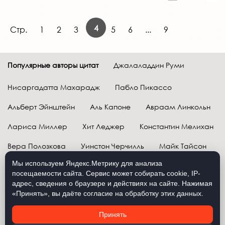
4
Стр.
1
2
3
5
6
...
9
Популярные авторы цитат
Джалаладдин Руми
Нисаргадатта Махарадж
Пабло Пикассо
Альберт Эйнштейн
Аль Капоне
Авраам Линкольн
Лариса Миллер
Хит Леджер
Константин Мелихан
Вера Полозкова
Уинстон Черчилль
Майк Тайсон
Мы используем Яндекс.Метрику для анализа
Марк Твен
Расул Гамзатов
Грег Плитт
посещаемости сайта. Сервис может собирать cookie, IP-
адрес, сведения о браузере и действиях на сайте. Нажимая
Далай-лама XIV
Уоррен Баффетт
«Принять», вы даёте согласие на обработку этих данных.
Давид Самойлов
Антон Чехов
Жан-Поль Сартр
Принять
Брюс Ли
Бенджамин Франклин
Лев Н. Толстой