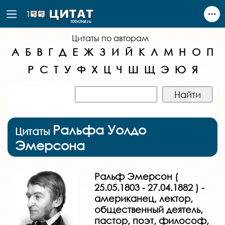
Цитаты по авторам
А
Б
В
Г
Д
Е
Ж
З
И
Й
К
Л
М
Н
О
П
Р
С
Т
У
Ф
Х
Ц
Ч
Ш
Щ
Э
Ю
Я
Ральфа Уолдо
Цитаты
Эмерсона
Ральф Эмерсон (
25.05.1803 - 27.04.1882 ) -
американец, лектор,
общественный деятель,
пастор, поэт, философ,