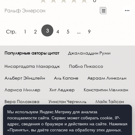
0
Ральф Эмерсон
3
Стр.
1
2
4
5
...
9
Популярные авторы цитат
Джалаладдин Руми
Нисаргадатта Махарадж
Пабло Пикассо
Альберт Эйнштейн
Аль Капоне
Авраам Линкольн
Лариса Миллер
Хит Леджер
Константин Мелихан
Вера Полозкова
Уинстон Черчилль
Майк Тайсон
Мы используем Яндекс.Метрику для анализа
Марк Твен
Расул Гамзатов
Грег Плитт
посещаемости сайта. Сервис может собирать cookie, IP-
адрес, сведения о браузере и действиях на сайте. Нажимая
Далай-лама XIV
Уоррен Баффетт
«Принять», вы даёте согласие на обработку этих данных.