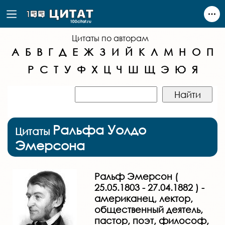
Цитаты по авторам
А
Б
В
Г
Д
Е
Ж
З
И
Й
К
Л
М
Н
О
П
Р
С
Т
У
Ф
Х
Ц
Ч
Ш
Щ
Э
Ю
Я
Ральфа Уолдо
Цитаты
Эмерсона
Ральф Эмерсон (
25.05.1803 - 27.04.1882 ) -
американец, лектор,
общественный деятель,
пастор, поэт, философ,