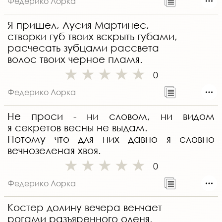
Федерико Лорка
Я пришел, Лусия Мартинес,
створки губ твоих вскрыть губами,
расчесать зубцами рассвета
волос твоих черное пламя.
0
Федерико Лорка
Не проси - ни словом, ни видом
я секретов весны не выдам.
Потому что для них давно я словно
вечнозеленая хвоя.
0
Федерико Лорка
Костер долину вечера венчает
рогами разъяренного оленя.