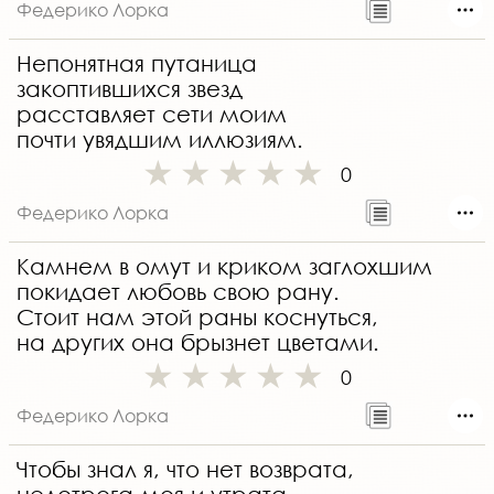
Федерико Лорка
Непонятная путаница
закоптившихся звезд
расставляет сети моим
почти увядшим иллюзиям.
0
Федерико Лорка
Камнем в омут и криком заглохшим
покидает любовь свою рану.
Стоит нам этой раны коснуться,
на других она брызнет цветами.
0
Федерико Лорка
Чтобы знал я, что нет возврата,