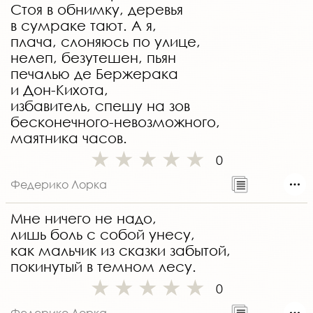
Стоя в обнимку, деревья
в сумраке тают. А я,
плача, слоняюсь по улице,
нелеп, безутешен, пьян
печалью де Бержерака
и Дон-Кихота,
избавитель, спешу на зов
бесконечного-невозможного,
маятника часов.
0
Федерико Лорка
Мне ничего не надо,
лишь боль с собой унесу,
как мальчик из сказки забытой,
покинутый в темном лесу.
0
Федерико Лорка