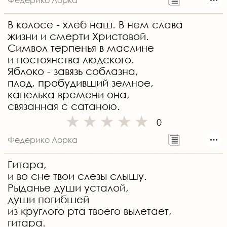
В колосе - хлеб наш. В нем слава
жизни и смерти Христовой.
Символ терпенья в маслине
и постоянства людского.
Яблоко - завязь соблазна,
плод, пробудивший земное,
капелька времени она,
связанная с сатаною.
0
Федерико Лорка
Гитара,
и во сне твои слезы слышу.
Рыданье души усталой,
души погибшей
из круглого рта твоего вылетает,
гитара.