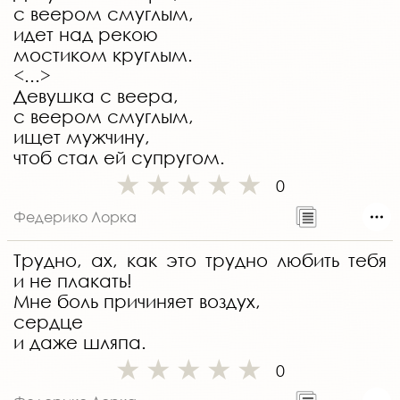
с веером смуглым,
идет над рекою
мостиком круглым.
<...>
Девушка с веера,
с веером смуглым,
ищет мужчину,
чтоб стал ей супругом.
0
Федерико Лорка
Трудно, ах, как это трудно любить тебя
и не плакать!
Мне боль причиняет воздух,
сердце
и даже шляпа.
0