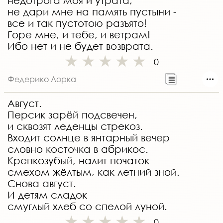
недотрога моя и утрата,
не дари мне на память пустыни -
все и так пустотою разъято!
Горе мне, и тебе, и ветрам!
Ибо нет и не будет возврата.
0
Федерико Лорка
Август.
Персик зарёй подсвечен,
и сквозят леденцы стрекоз.
Входит солнце в янтарный вечер
словно косточка в абрикос.
Крепкозубый, налит початок
смехом жёлтым, как летний зной.
Снова август.
И детям сладок
смуглый хлеб со спелой луной.
0