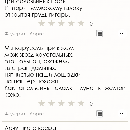
три соловьиных пары.
И вторит мужскому вздоху
открытая грудь гитары.
0
Федерико Лорка
Мы карусель привяжем
меж звезд хрустальных,
это тюльпан, скажем,
из стран дальных.
Пятнистые наши лошадки
на пантер похожи.
Как апельсины сладки луна в желтой
коже!
0
Федерико Лорка
Девушка с веера,