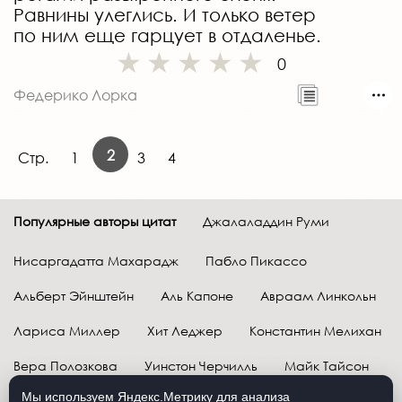
Равнины улеглись. И только ветер
по ним еще гарцует в отдаленье.
0
Федерико Лорка
2
Стр.
1
3
4
Популярные авторы цитат
Джалаладдин Руми
Нисаргадатта Махарадж
Пабло Пикассо
Альберт Эйнштейн
Аль Капоне
Авраам Линкольн
Лариса Миллер
Хит Леджер
Константин Мелихан
Вера Полозкова
Уинстон Черчилль
Майк Тайсон
Мы используем Яндекс.Метрику для анализа
Марк Твен
Расул Гамзатов
Грег Плитт