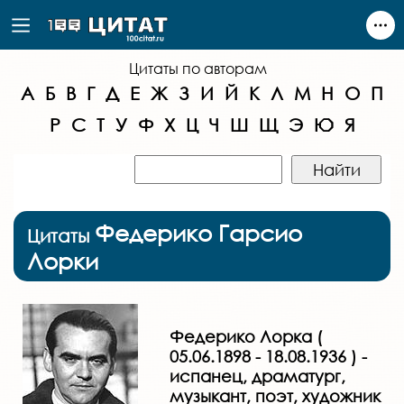
Цитаты по авторам
А
Б
В
Г
Д
Е
Ж
З
И
Й
К
Л
М
Н
О
П
Р
С
Т
У
Ф
Х
Ц
Ч
Ш
Щ
Э
Ю
Я
Федерико Гарсио
Цитаты
Лорки
Федерико Лорка (
05.06.1898 - 18.08.1936 ) -
испанец, драматург,
музыкант, поэт, художник