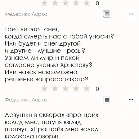
0
Федерико Лорка
Тает ли этот снег,
когда смерть нас с тобой уносит?
Или будет и снег другой
и другие - лучшие - розы?
Узнаем ли мир и покой
согласно ученью Христову?
Или навек невозможно
решенье вопроса такого?
0
Федерико Лорка
Девушки в скверах «прощай»
вслед мне, потупя взгляд,
шепчут. «Прощай» мне вслед
колокола говорят.