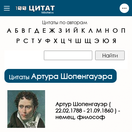
Цитаты по авторам
А
Б
В
Г
Д
Е
Ж
З
И
Й
К
Л
М
Н
О
П
Р
С
Т
У
Ф
Х
Ц
Ч
Ш
Щ
Э
Ю
Я
Артура Шопенгауэра
Цитаты
Артур Шопенгауэр (
22.02.1788 - 21.09.1860 ) -
немец, философ