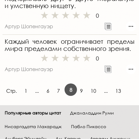
и умственную нищету.
0
Артур Шопенгауэр
Каждый человек ограничивает пределы
мира пределами собственного зрения.
0
Артур Шопенгауэр
8
Стр.
1
...
6
7
9
10
...
13
Популярные авторы цитат
Джалаладдин Руми
Нисаргадатта Махарадж
Пабло Пикассо
Альберт Эйнштейн
Аль Капоне
Авраам Линкольн