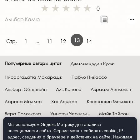
0
Альбер Камю
13
Стр.
1
...
11
12
14
Популярные авторы цитат
Джалаладдин Руми
Нисаргадатта Махарадж
Пабло Пикассо
Альберт Эйнштейн
Аль Капоне
Авраам Линкольн
Лариса Миллер
Хит Леджер
Константин Мелихан
Вера Полозкова
Уинстон Черчилль
Майк Тайсон
Мы используем Яндекс.Метрику для анализа
Марк Твен
Расул Гамзатов
Грег Плитт
посещаемости сайта. Сервис может собирать cookie, IP-
адрес, сведения о браузере и действиях на сайте. Нажимая
Далай-лама XIV
Уоррен Баффетт