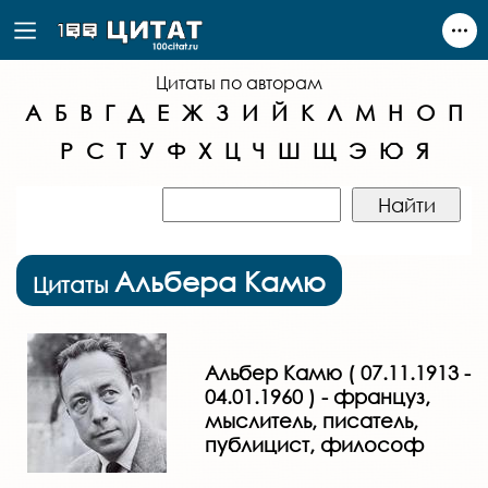
Цитаты по авторам
А
Б
В
Г
Д
Е
Ж
З
И
Й
К
Л
М
Н
О
П
Р
С
Т
У
Ф
Х
Ц
Ч
Ш
Щ
Э
Ю
Я
Альбера Камю
Цитаты
Альбер Камю ( 07.11.1913 -
04.01.1960 ) - француз,
мыслитель, писатель,
публицист, философ