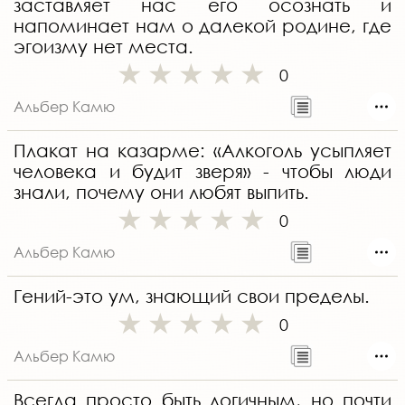
заставляет нас его осознать и
напоминает нам о далекой родине, где
эгоизму нет места.
0
Альбер Камю
Плакат на казарме: «Алкоголь усыпляет
человека и будит зверя» - чтобы люди
знали, почему они любят выпить.
0
Альбер Камю
Гений-это ум, знающий свои пределы.
0
Альбер Камю
Всегда просто быть логичным, но почти