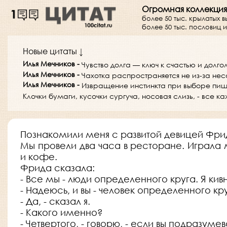
Огромная коллекция
более 50 тыс. крылатых 
более 50 тыс. пословиц
Новые цитаты ↓
Илья Мечников
-
Чувство долга — ключ к счастью и долго
Илья Мечников
-
Чахотка распространяется не из-за нес
Илья Мечников
-
Извращение инстинкта при выборе пищи 
Клочки бумаги, кусочки сургуча, носовая слизь, - все 
Познакомили меня с развитой девицей Фри
Мы провели два часа в ресторане. Играла м
и кофе.
Фрида сказала:
- Все мы - люди определенного круга. Я кивн
- Надеюсь, и вы - человек определенного кр
- Да, - сказал я.
- Какого именно?
- Четвертого, - говорю, - если вы подразумев