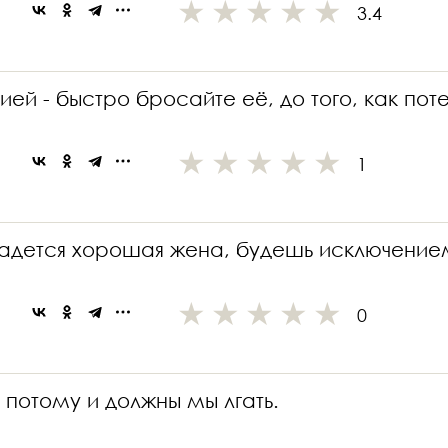
3.4
ей - быстро бросайте её, до того, как пот
1
опадется хорошая жена, будешь исключени
0
 потому и должны мы лгать.