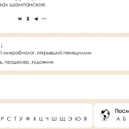
казал шампанское.
 ↓
й микробиолог, открывший пенециллин
ь, продюсер, художник
Посл
Р
С
Т
У
Ф
Х
Ц
Ч
Ш
Щ
Э
Ю
Я
А
Б