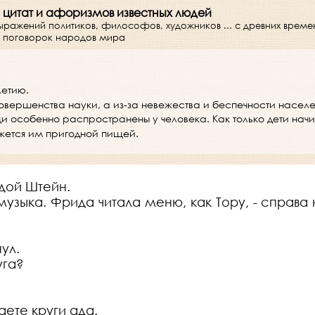
 цитат и афоризмов известных людей
выражений политиков, философов, художников ... с древних врем
 и поговорок народов мира
летию.
овершенства науки, а из-за невежества и беспечности населе
особенно распространены у человека. Как только дети начина
кажется им пригодной пищей.
дой Штейн.
узыка. Фрида читала меню, как Тору, - справа 
ул.
уга?
аете круги ада.