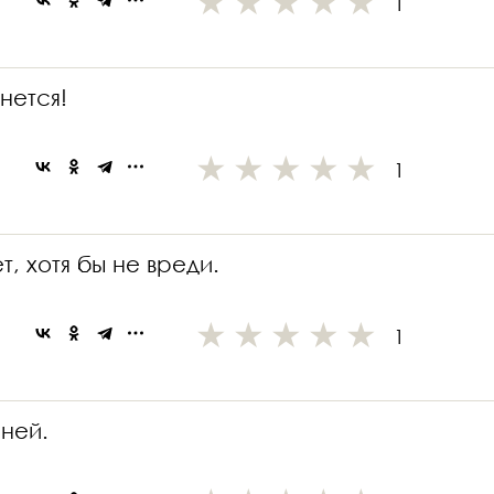
1
нется!
1
, хотя бы не вреди.
1
 ней.