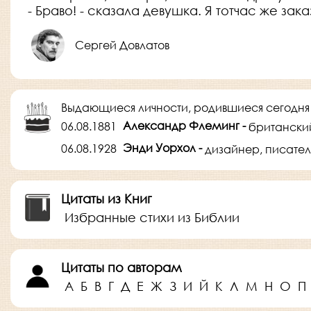
- Браво! - сказала девушка. Я тотчас же за
Сергей Довлатов
Выдающиеся личности, родившиеся сегодня
Александр Флеминг -
06.08.1881
британски
Энди Уорхол -
06.08.1928
дизайнер, писател
Цитаты из Книг
Избранные стихи из Библии
Цитаты по авторам
А
Б
В
Г
Д
Е
Ж
З
И
Й
К
Л
М
Н
О
П