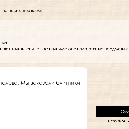
ен по настоящее время
ния.
ют ходить, они тотчас поднимают с пола разные предметы и к
налево. Мы заказали блинчики
Слу
Нажмите, ч