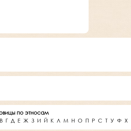
овицы по этносам
В
Г
Д
Е
Ж
З
И
Й
К
Л
М
Н
О
П
Р
С
Т
У
Ф
Х