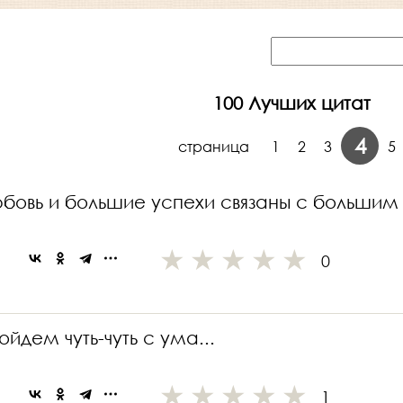
100 Лучших цитат
4
cтраница
1
2
3
5
юбовь и большие успехи связаны с большим
0
ойдем чуть-чуть с ума...
1