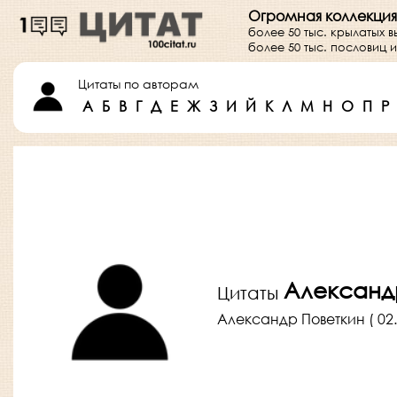
Огромная коллекция
более 50 тыс. крылатых 
более 50 тыс. пословиц
Цитаты по авторам
А
Б
В
Г
Д
Е
Ж
З
И
Й
К
Л
М
Н
О
П
Р
Александ
Цитаты
Александр Поветкин ( 02.0