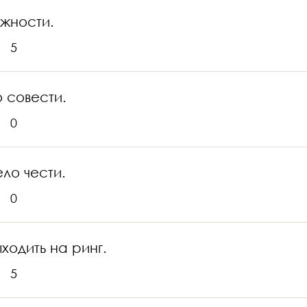
ожности.
5
 совести.
0
ело чести.
0
ходить на ринг.
5