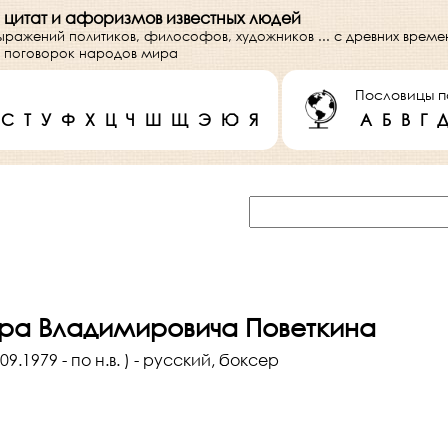
 цитат и афоризмов известных людей
выражений политиков, философов, художников ... с древних врем
 и поговорок народов мира
Пословицы п
С
Т
У
Ф
Х
Ц
Ч
Ш
Щ
Э
Ю
Я
А
Б
В
Г
ра Владимировича Поветкина
9.1979 - по н.в. ) - русский, боксер