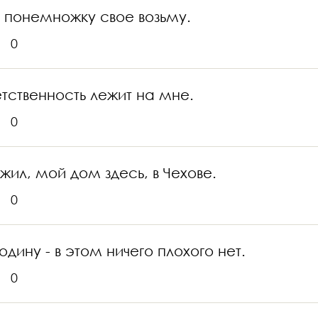
в понемножку свое возьму.
0
етственность лежит на мне.
0
жил, мой дом здесь, в Чехове.
0
дину - в этом ничего плохого нет.
0