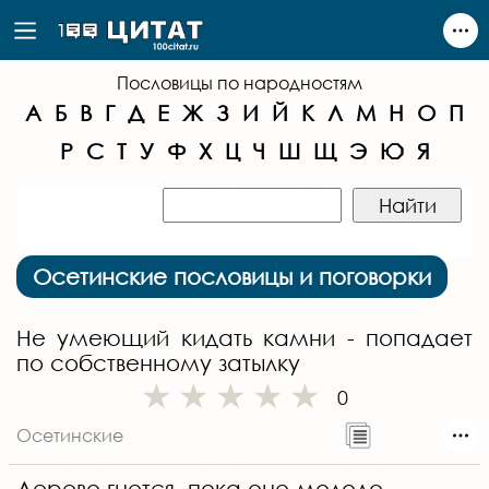
Пословицы по народностям
А
Б
В
Г
Д
Е
Ж
З
И
Й
К
Л
М
Н
О
П
Р
С
Т
У
Ф
Х
Ц
Ч
Ш
Щ
Э
Ю
Я
Осетинские пословицы и поговорки
Не умеющий кидать камни - попадает
по собственному затылку
0
Осетинские
Дерево гнется, пока оно молодо