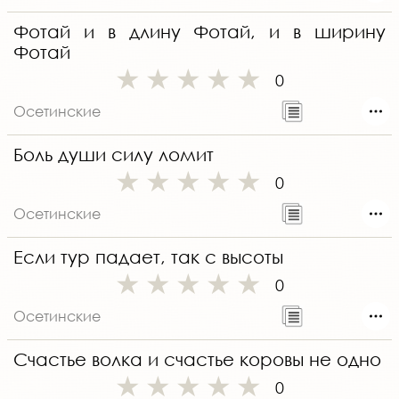
Фотай и в длину Фотай, и в ширину
Фотай
0
Осетинские
Боль души силу ломит
0
Осетинские
Если тур падает, так с высоты
0
Осетинские
Счастье волка и счастье коровы не одно
0