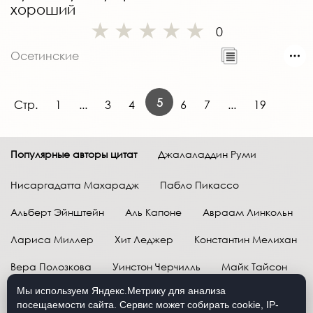
хороший
0
Осетинские
5
Стр.
1
...
3
4
6
7
...
19
Популярные авторы цитат
Джалаладдин Руми
Нисаргадатта Махарадж
Пабло Пикассо
Альберт Эйнштейн
Аль Капоне
Авраам Линкольн
Лариса Миллер
Хит Леджер
Константин Мелихан
Вера Полозкова
Уинстон Черчилль
Майк Тайсон
Мы используем Яндекс.Метрику для анализа
Марк Твен
Расул Гамзатов
Грег Плитт
посещаемости сайта. Сервис может собирать cookie, IP-