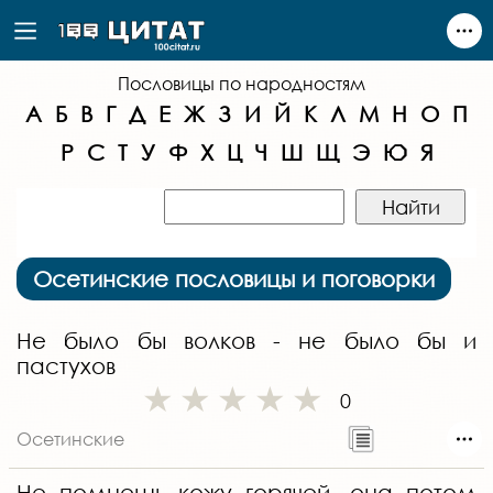
Пословицы по народностям
А
Б
В
Г
Д
Е
Ж
З
И
Й
К
Л
М
Н
О
П
Р
С
Т
У
Ф
Х
Ц
Ч
Ш
Щ
Э
Ю
Я
Осетинские пословицы и поговорки
Не было бы волков - не было бы и
пастухов
0
Осетинские
Не помнешь кожу горячей, она потом