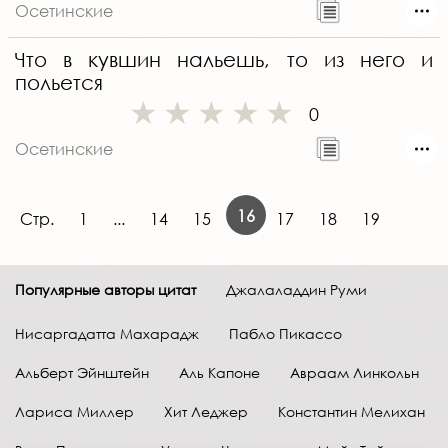
Осетинские
Что в кувшин нальешь, то из него и
польется
0
Осетинские
16
Стр.
1
...
14
15
17
18
19
Популярные авторы цитат
Джалаладдин Руми
Нисаргадатта Махарадж
Пабло Пикассо
Альберт Эйнштейн
Аль Капоне
Авраам Линкольн
Лариса Миллер
Хит Леджер
Константин Мелихан