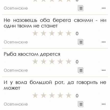
Осетинские
Не назовешь оба берега своими - ни
один твоим не станет
0
Осетинские
Рыба хвостом дерется
0
Осетинские
И у вола большой рот, да говорить не
может
0
Осетинские