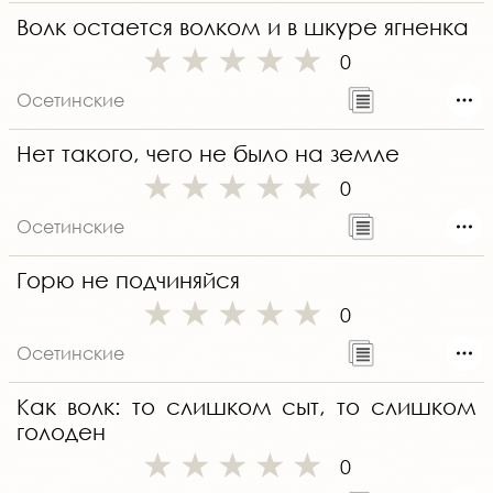
Волк остается волком и в шкуре ягненка
0
Осетинские
Нет такого, чего не было на земле
0
Осетинские
Горю не подчиняйся
0
Осетинские
Как волк: то слишком сыт, то слишком
голоден
0