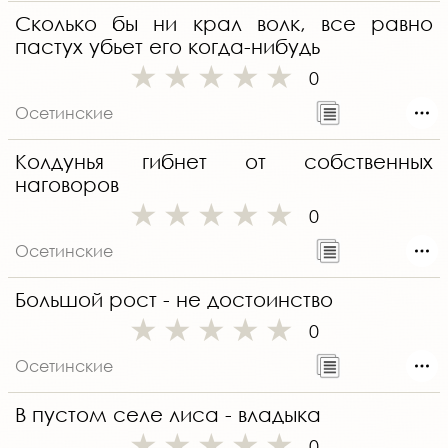
Сколько бы ни крал волк, все равно
пастух убьет его когда-нибудь
0
Осетинские
Колдунья гибнет от собственных
наговоров
0
Осетинские
Большой рост - не достоинство
0
Осетинские
В пустом селе лиса - владыка
0