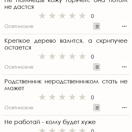
не дастся
0
Осетинские
Крепкое дерево валится, а скрипучее
остается
0
Осетинские
Родственник неродственником стать не
может
0
Осетинские
Не работай - кому будет хуже
0