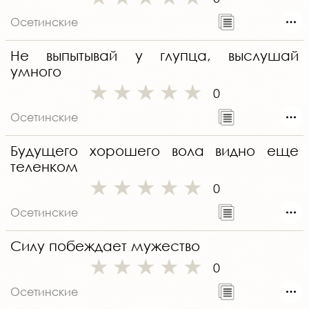
Осетинские
Не выпытывай у глупца, выслушай
умного
0
Осетинские
Будущего хорошего вола видно еще
теленком
0
Осетинские
Силу побеждает мужество
0
Осетинские