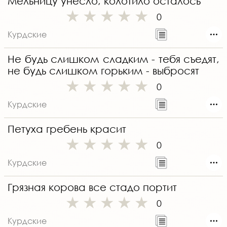
Мельницу унесло, колотило осталось
0
Курдские
Не будь слишком сладким - тебя съедят,
не будь слишком горьким - выбросят
0
Курдские
Петуха гребень красит
0
Курдские
Грязная корова все стадо портит
0
Курдские