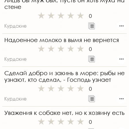
Лишь бы муж был, пусть он хоть муха на
стене
0
Курдские
Надоенное молоко в вымя не вернется
0
Курдские
Сделай добро и закинь в море: рыбы не
узнают, кто сделал, - Господь узнает
0
Курдские
Уважения к собаке нет, но к хозяину есть
0