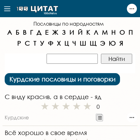
Пословицы по народностям
А
Б
В
Г
Д
Е
Ж
З
И
Й
К
Л
М
Н
О
П
Р
С
Т
У
Ф
Х
Ц
Ч
Ш
Щ
Э
Ю
Я
Курдские пословицы и поговорки
С виду красив, а в сердце - яд
0
Курдские
Всё хорошо в свое время