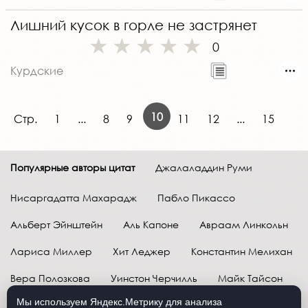
Лишний кусок в горле не застрянет
0
Курдские
10
Стр.
1
...
8
9
11
12
...
15
Популярные авторы цитат
Джалаладдин Руми
Нисаргадатта Махарадж
Пабло Пикассо
Альберт Эйнштейн
Аль Капоне
Авраам Линкольн
Лариса Миллер
Хит Леджер
Константин Мелихан
Вера Полозкова
Уинстон Черчилль
Майк Тайсон
Мы используем Яндекс.Метрику для анализа
Марк Твен
Расул Гамзатов
Грег Плитт