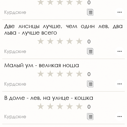
0
Курдские
Две лисицы лучше, чем один лев, два
льва - лучше всего
0
Курдские
Малый ум - великая ноша
0
Курдские
В доме - лев, на улице - кошка
0
Курдские