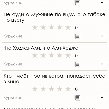
Курдские
Не суди о мужчине по виду, а о табаке
по цвету
0
Курдские
Что Ходжа-Али, что Али-Ходжа
0
Курдские
Кто плюёт против ветра, попадает себе
в лицо
0
Курдские