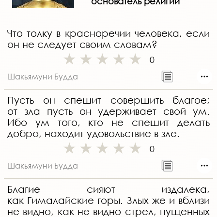
основатель религии
Что толку в красноречии человека, если
он не следует своим словам?
0
Шакьямуни Будда
Пусть он спешит совершить благое;
от зла пусть он удерживает свой ум.
Ибо ум того, кто не спешит делать
добро, находит удовольствие в зле.
0
Шакьямуни Будда
Благие сияют издалека,
как Гималайские горы. Злых же и вблизи
не видно, как не видно стрел, пущенных