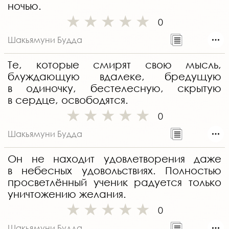
ночью.
0
Шакьямуни Будда
Те, которые смирят свою мысль,
блуждающую вдалеке, бредущую
в одиночку, бестелесную, скрытую
в сердце, освободятся.
0
Шакьямуни Будда
Он не находит удовлетворения даже
в небесных удовольствиях. Полностью
просветлённый ученик радуется только
уничтожению желания.
0
Шакьямуни Будда