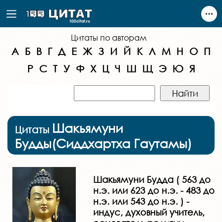
Цитаты по авторам
А
Б
В
Г
Д
Е
Ж
З
И
Й
К
Л
М
Н
О
П
Р
С
Т
У
Ф
Х
Ц
Ч
Ш
Щ
Э
Ю
Я
Шакьямуни
Цитаты
Будды(Сиддхартха Гаутамы)
Шакьямуни Будда ( 563 до
н.э. или 623 до н.э. - 483 до
н.э. или 543 до н.э. ) -
индус, духовный учитель,