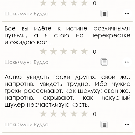
0
Шакьямуни Будда
Все вы идёте к истине различными
путями, а я стою на перекрестке
и ожидаю вас...
0
Шакьямуни Будда
Легко увидеть грехи других, свои же,
напротив, увидеть трудно. Ибо чужие
грехи рассеивают, как шелуху; свои же,
напротив, скрывают, как искусный
шулер несчастливую кость.
0
Шакьямуни Будда