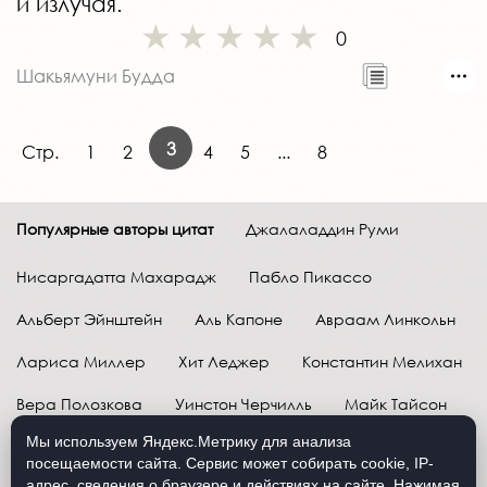
и излучая.
0
Шакьямуни Будда
3
Стр.
1
2
4
5
...
8
Популярные авторы цитат
Джалаладдин Руми
Нисаргадатта Махарадж
Пабло Пикассо
Альберт Эйнштейн
Аль Капоне
Авраам Линкольн
Лариса Миллер
Хит Леджер
Константин Мелихан
Вера Полозкова
Уинстон Черчилль
Майк Тайсон
Мы используем Яндекс.Метрику для анализа
Марк Твен
Расул Гамзатов
Грег Плитт
посещаемости сайта. Сервис может собирать cookie, IP-
адрес, сведения о браузере и действиях на сайте. Нажимая