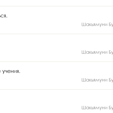
ся.
Шакьямуни Б
Шакьямуни Б
 учения.
Шакьямуни Б
Шакьямуни Б