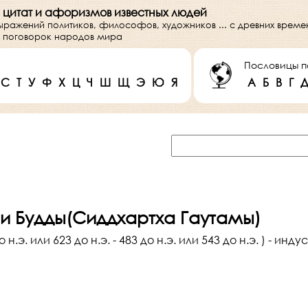
 цитат и афоризмов известных людей
выражений политиков, философов, художников ... с древних врем
 и поговорок народов мира
Пословицы п
С
Т
У
Ф
Х
Ц
Ч
Ш
Щ
Э
Ю
Я
А
Б
В
Г
и Будды(Сиддхартха Гаутамы)
.э. или 623 до н.э. - 483 до н.э. или 543 до н.э. ) - инду