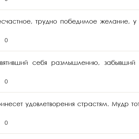
счастное, трудно победимое желание, у т
0
вятивший себя размышлению, забывший ц
0
инесет удовлетворения страстям. Мудр тот
0