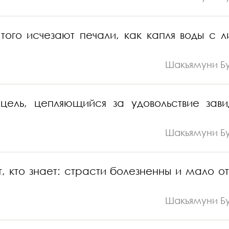
ого исчезают печали, как капля воды с л
Шакьямуни Б
ель, цепляющийся за удовольствие зави
Шакьямуни Б
, кто знает: страсти болезненны и мало от
Шакьямуни Б