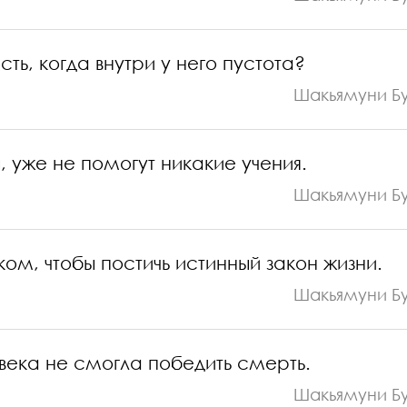
ть, когда внутри у него пустота?
Шакьямуни Б
, уже не помогут никакие учения.
Шакьямуни Б
ом, чтобы постичь истинный закон жизни.
Шакьямуни Б
ловека не смогла победить смерть.
Шакьямуни Б