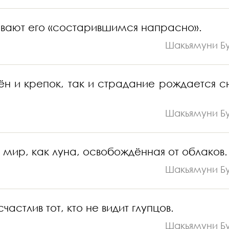
зывают его «состарившимся напрасно».
Шакьямуни Б
ён и крепок, так и страдание рождается с
Шакьямуни Б
 мир, как луна, освобождённая от облаков.
Шакьямуни Б
астлив тот, кто не видит глупцов.
Шакьямуни Б