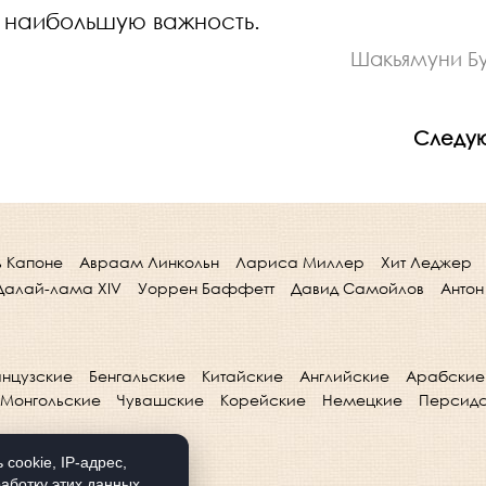
ь наибольшую важность.
Шакьямуни Б
Следу
ь Капоне
Авраам Линкольн
Лариса Миллер
Хит Леджер
Далай-лама XIV
Уоррен Баффетт
Давид Самойлов
Антон
нцузские
Бенгальские
Китайские
Английские
Арабские
Монгольские
Чувашские
Корейские
Немецкие
Персид
cookie, IP-адрес,
аботку этих данных.