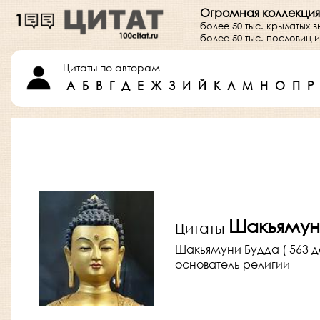
Огромная коллекция
более 50 тыс. крылатых 
более 50 тыс. пословиц
Цитаты по авторам
А
Б
В
Г
Д
Е
Ж
З
И
Й
К
Л
М
Н
О
П
Р
Шакьямун
Цитаты
Шакьямуни Будда ( 563 до н
основатель религии