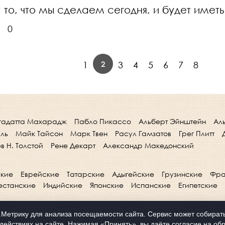
то, что мы сделаем сегодня, и будет имет
0
2
1
3
4
5
6
7
8
гадатта Махарадж
Пабло Пикассо
Альберт Эйнштейн
Ал
лль
Майк Тайсон
Марк Твен
Расул Гамзатов
Грег Плитт
в Н. Толстой
Рене Декарт
Александр Македонский
кие
Еврейские
Татарские
Адыгейские
Грузинские
Фра
естанские
Индийские
Японские
Испанские
Египетские
Метрику для анализа посещаемости сайта. Сервис может собирать 
действиях на сайте. Нажимая «Принять», вы даёте согласие на обр