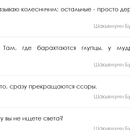
азываю колесничим; остальные - просто де
Шакьямуни Б
Там, где барахтаются глупцы, у муд
Шакьямуни Б
т это, сразу прекращаются ссоры.
Шакьямуни Б
му вы не ищете света?
Шакьямуни Б