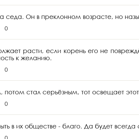
ва седа. Он в преклонном возрасте, но на
0
должает расти, если корень его не поврежд
ность к желанию.
0
 потом стал серьёзным, тот освещает этот
0
ь в их обществе - благо. Да будет всегда сч
0