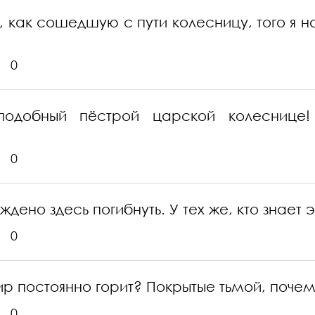
, как сошедшую с пути колесницу, того я н
0
одобный пёстрой царской колеснице! 
0
ждено здесь погибнуть. У тех же, кто знае
0
мир постоянно горит? Покрытые тьмой, поче
0