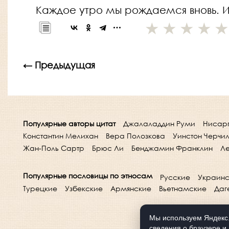
Каждое утро мы рождаемся вновь. И 
← Предыдущая
Популярные авторы цитат
Джалаладдин Руми
Нисар
Константин Мелихан
Вера Полозкова
Уинстон Черчи
Жан-Поль Сартр
Брюс Ли
Бенджамин Франклин
Ле
Популярные пословицы по этносам
Русские
Украинс
Турецкие
Узбекские
Армянские
Вьетнамские
Даг
Мы используем Яндекс.
сведения о браузере и 