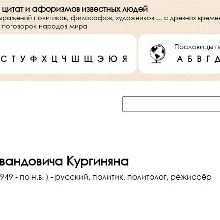
 цитат и афоризмов известных людей
выражений политиков, философов, художников ... с древних врем
 и поговорок народов мира
Пословицы п
С
Т
У
Ф
Х
Ц
Ч
Ш
Щ
Э
Ю
Я
А
Б
В
Г
вандовича Кургиняна
949 - по н.в. ) - русский, политик, политолог, режиссёр