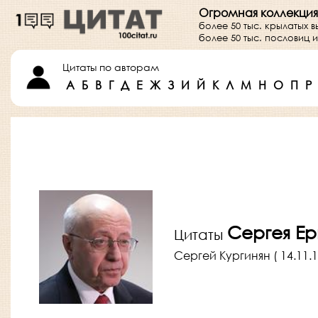
Огромная коллекция
более 50 тыс. крылатых 
более 50 тыс. пословиц
Цитаты по авторам
А
Б
В
Г
Д
Е
Ж
З
И
Й
К
Л
М
Н
О
П
Р
Сергея Ер
Цитаты
Сергей Кургинян ( 14.11.1