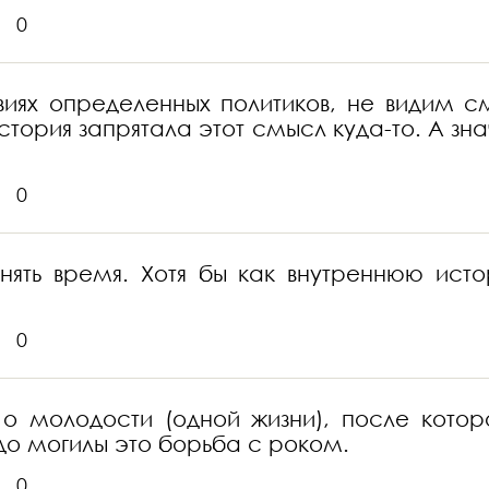
0
иях определенных политиков, не видим см
история запрятала этот смысл куда-то. А знач
0
анять время. Хотя бы как внутреннюю ист
0
 о молодости (одной жизни), после котор
 до могилы это борьба с роком.
0