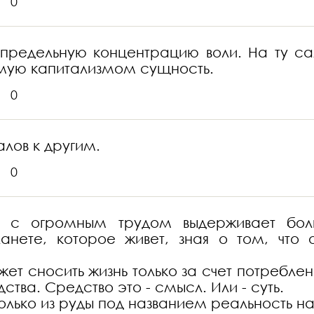
0
 предельную концентрацию воли. На ту са
емую капитализмом сущность.
0
алов к другим.
0
е с огромным трудом выдерживает боль
нете, которое живет, зная о том, что о
жет сносить жизнь только за счет потребле
тва. Средство это - смысл. Или - суть.
только из руды под названием реальность 