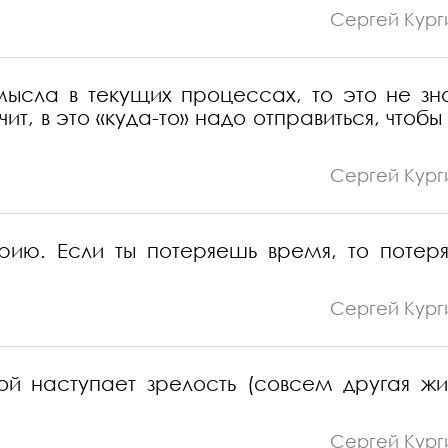
Сергей Кург
ысла в текущих процессах, то это не зна
ит, в это «куда-то» надо отправиться, чтобы
Сергей Кург
орию. Если ты потеряешь время, то потер
Сергей Кург
ой наступает зрелость (совсем другая жиз
Сергей Кург