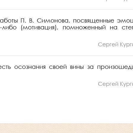
 работы П. В. Симонова, посвященные эмо
-либо (мотивация), помноженный на сте
Сергей Кург
 есть осознания своей вины за произоше
Сергей Кург