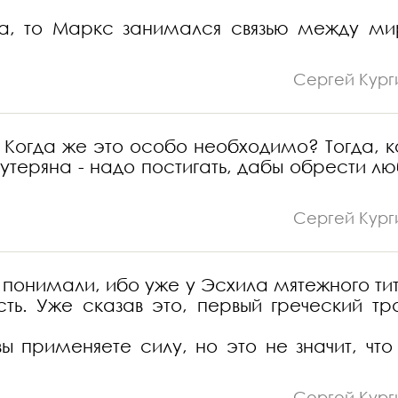
ра, то Маркс занимался связью между м
Сергей Кург
 Когда же это особо необходимо? Тогда, к
 утеряна - надо постигать, дабы обрести лю
Сергей Кург
 понимали, ибо уже у Эсхила мятежного ти
ть. Уже сказав это, первый греческий тра
ы применяете силу, но это не значит, что 
Сергей Кург