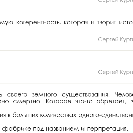
мую когерентность, которая и творит ист
Сергей Кург
Сергей Кург
 своего земного существования. Челов
но смертно. Которое что-то обретает, з
ния в больших количествах одного-единствен
на фабрике под названием интерпретация.