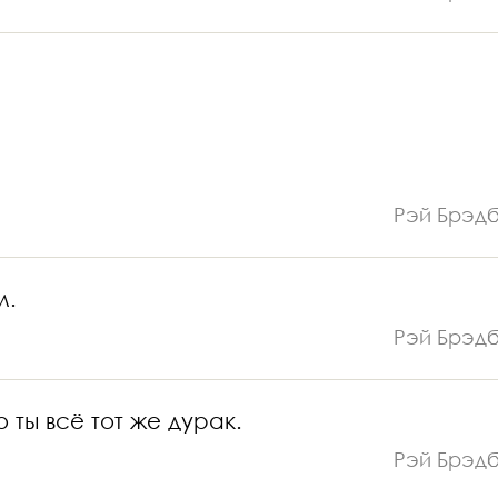
Рэй Брэд
м.
Рэй Брэд
о ты всё тот же дурак.
Рэй Брэд