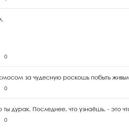
м.
0
смосом за чудесную роскошь побыть живы
0
о ты дурак. Последнее, что узнаёшь, - это чт
0