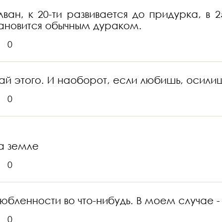
лван, к 20-ти развивается до придурка, в 2
тановится обычным дураком.
0
ай этого. И наоборот, если любишь, осилиш
0
на земле
0
юбленности во что-нибудь. В моем случае - в
0