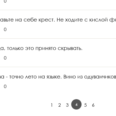
0
 ставьте на себе крест. Не ходите с кислой 
0
а, только это принято скрывать.
0
а - точно лето на языке. Вино из одуванчико
0
4
1
2
3
5
6