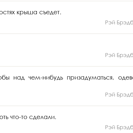
остях крыша съедет.
Рэй Брэд
Рэй Брэд
обы над чем-нибудь призадуматься, одев
Рэй Брэд
ть что-то сделали.
Рэй Брэд