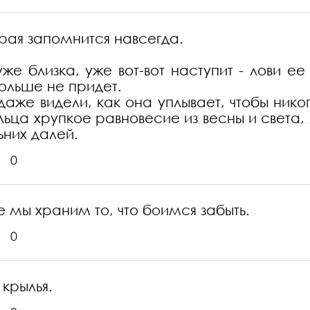
орая запомнится навсегда.
уже близка, уже вот-вот наступит - лови е
больше не придет.
даже видели, как она уплывает, чтобы нико
ца хрупкое равновесие из весны и света, 
ьних далей.
0
де мы храним то, что боимся забыть.
0
 крылья.