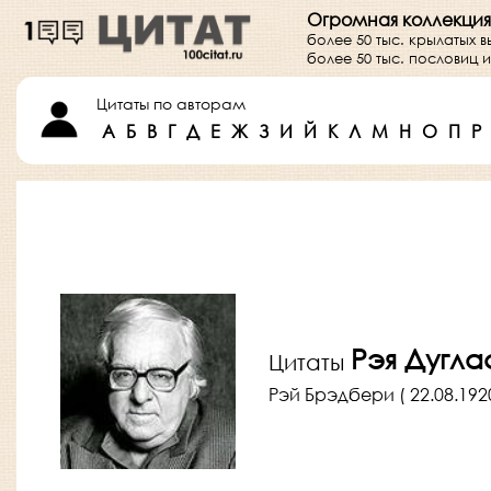
Огромная коллекция
более 50 тыс. крылатых 
более 50 тыс. пословиц
Цитаты по авторам
А
Б
В
Г
Д
Е
Ж
З
И
Й
К
Л
М
Н
О
П
Р
Рэя Дугл
Цитаты
Рэй Брэдбери ( 22.08.192