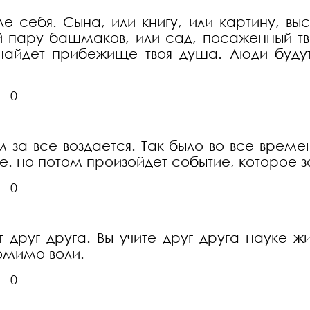
ле себя. Сына, или книгу, или картину, вы
й пару башмаков, или сад, посаженный тв
 найдет прибежище твоя душа. Люди буду
.
0
ам за все воздается. Так было во все врем
не. но потом произойдет событие, которое з
0
друг друга. Вы учите друг друга науке ж
помимо воли.
0