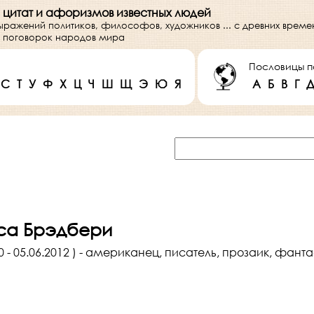
 цитат и афоризмов известных людей
выражений политиков, философов, художников ... с древних врем
 и поговорок народов мира
Пословицы п
С
Т
У
Ф
Х
Ц
Ч
Ш
Щ
Э
Ю
Я
А
Б
В
Г
аса Брэдбери
0 - 05.06.2012 ) - американец, писатель, прозаик, фанта