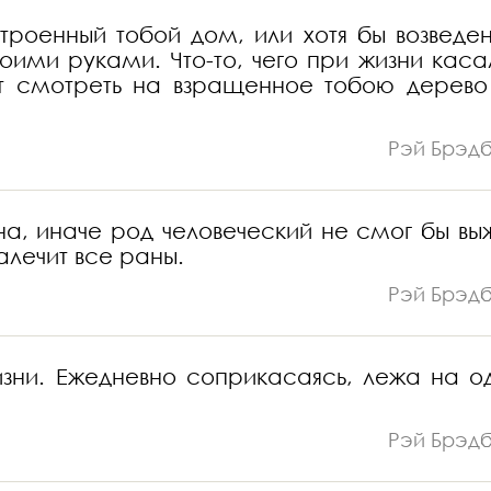
строенный тобой дом, или хотя бы возведе
оими руками. Что-то, чего при жизни каса
т смотреть на взращенное тобою дерево
Рэй Брэд
ена, иначе род человеческий не смог бы выж
алечит все раны.
Рэй Брэд
изни. Ежедневно соприкасаясь, лежа на о
Рэй Брэд