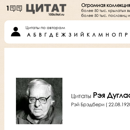
Огромная коллекция
более 50 тыс. крылатых 
более 50 тыс. пословиц
Цитаты по авторам
А
Б
В
Г
Д
Е
Ж
З
И
Й
К
Л
М
Н
О
П
Р
Рэя Дугл
Цитаты
Рэй Брэдбери ( 22.08.192