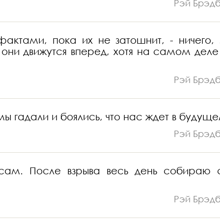
Рэй Брэд
ктами, пока их не затошнит, - ничего, 
о они движутся вперед, хотя на самом деле
Рэй Брэд
 мы гадали и боялись, что нас ждет в будуще
Рэй Брэд
сам. После взрыва весь день собираю 
Рэй Брэд