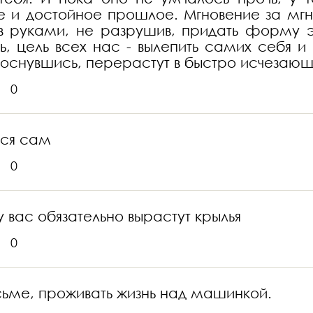
ое и достойное прошлое. Мгновение за мг
в руками, не разрушив, придать форму э
ль, цель всех нас - вылепить самих себя и
коснувшись, перерастут в быстро исчезающ
0
йся сам
0
у вас обязательно вырастут крылья
0
исьме, проживать жизнь над машинкой.