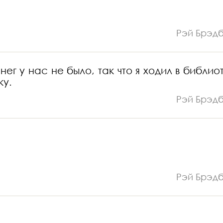
Рэй Брэд
ег у нас не было, так что я ходил в библио
ку.
Рэй Брэд
Рэй Брэд