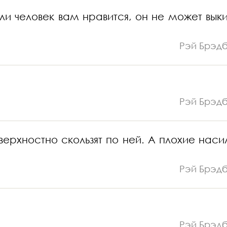
сли человек вам нравится, он не может выки
Рэй Брэд
Рэй Брэд
ерхностно скользят по ней. А плохие наси
Рэй Брэд
Рэй Брэд