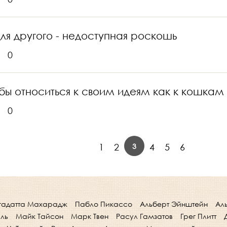
 для другого - недоступная роскошь
0
обы относиться к своим идеям как к кошкам 
0
3
1
2
4
5
6
гадатта Махарадж
Пабло Пикассо
Альберт Эйнштейн
Ал
лль
Майк Тайсон
Марк Твен
Расул Гамзатов
Грег Плитт