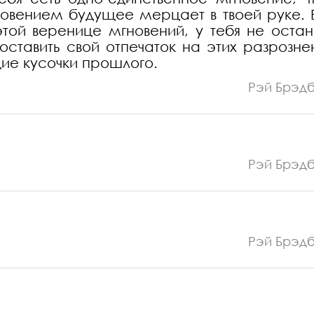
новением будущее мерцает в твоей руке. 
той веренице мгновений, у тебя не остан
 оставить свой отпечаток на этих разрозне
ие кусочки прошлого.
Рэй Брэд
Рэй Брэд
Рэй Брэд