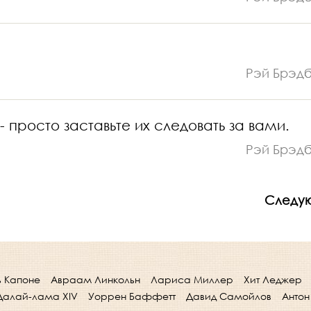
Рэй Брэд
- просто заставьте их следовать за вами.
Рэй Брэд
Следу
ь Капоне
Авраам Линкольн
Лариса Миллер
Хит Леджер
Далай-лама XIV
Уоррен Баффетт
Давид Самойлов
Антон