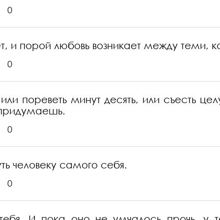
0
т, и порой любовь возникает между теми, к
0
 или пореветь минут десять, или съесть це
 придумаешь.
0
ть человеку самого себя.
0
ебя. И пока оно не умчалось прочь, у т