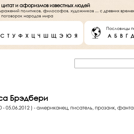
 цитат и афоризмов известных людей
выражений политиков, философов, художников ... с древних врем
 и поговорок народов мира
Пословицы п
С
Т
У
Ф
Х
Ц
Ч
Ш
Щ
Э
Ю
Я
А
Б
В
Г
аса Брэдбери
0 - 05.06.2012 ) - американец, писатель, прозаик, фанта