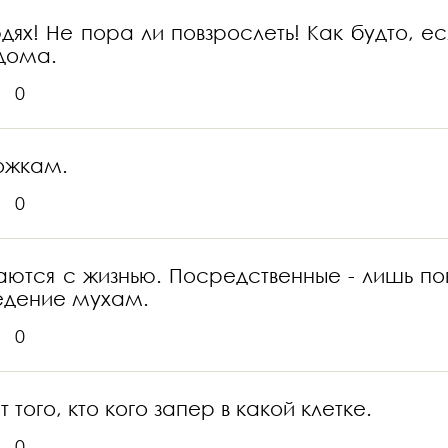
дях! Не пора ли повзрослеть! Как будто, е
едома.
0
ложкам.
0
тся с жизнью. Посредственные - лишь пов
ъедение мухам.
0
 того, кто кого запер в какой клетке.
0