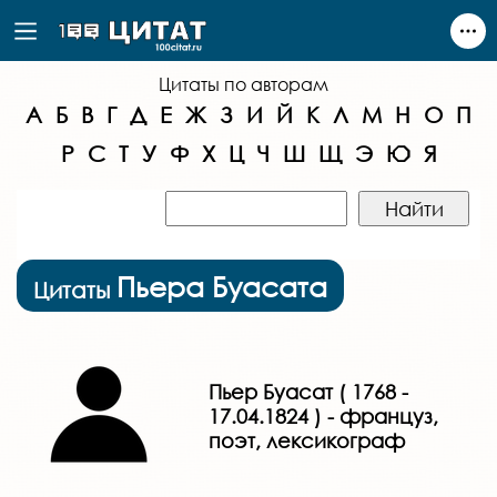
Цитаты по авторам
А
Б
В
Г
Д
Е
Ж
З
И
Й
К
Л
М
Н
О
П
Р
С
Т
У
Ф
Х
Ц
Ч
Ш
Щ
Э
Ю
Я
Пьера Буасата
Цитаты
Пьер Буасат ( 1768 -
17.04.1824 ) - француз,
поэт, лексикограф