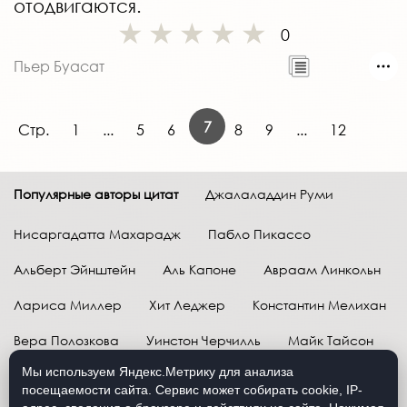
отодвигаются.
0
Пьер Буасат
7
Стр.
1
...
5
6
8
9
...
12
Популярные авторы цитат
Джалаладдин Руми
Нисаргадатта Махарадж
Пабло Пикассо
Альберт Эйнштейн
Аль Капоне
Авраам Линкольн
Лариса Миллер
Хит Леджер
Константин Мелихан
Вера Полозкова
Уинстон Черчилль
Майк Тайсон
Мы используем Яндекс.Метрику для анализа
Марк Твен
Расул Гамзатов
Грег Плитт
посещаемости сайта. Сервис может собирать cookie, IP-