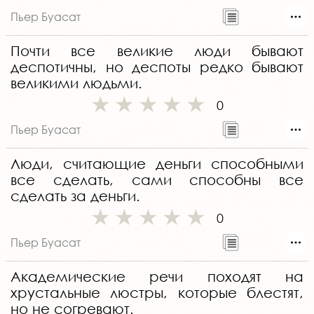
Пьер Буасат
Почти все великие люди бывают
деспотичны, но деспоты редко бывают
великими людьми.
0
Пьер Буасат
Люди, считающие деньги способными
все сделать, сами способны все
сделать за деньги.
0
Пьер Буасат
Академические речи походят на
хрустальные люстры, которые блестят,
но не согревают.