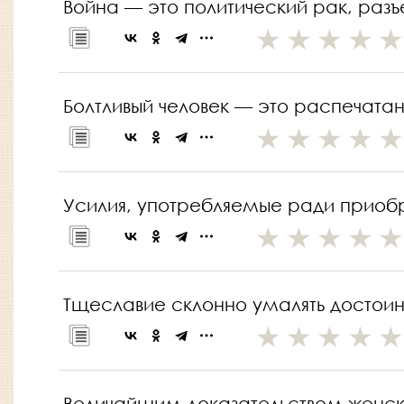
Война — это политический рак, раз
Болтливый человек — это распечатан
Усилия, употребляемые ради приобр
Тщеславие склонно умалять достоинс
Величайшим доказательством женск