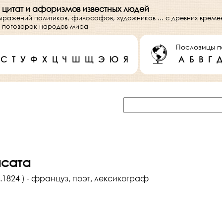
 цитат и афоризмов известных людей
выражений политиков, философов, художников ... с древних врем
 и поговорок народов мира
Пословицы п
С
Т
У
Ф
Х
Ц
Ч
Ш
Щ
Э
Ю
Я
А
Б
В
Г
асата
4.1824 ) - француз, поэт, лексикограф