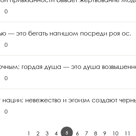
0
тью — это бегать нагишом посреди роя ос.
0
очным; гордая душа — это душа возвышенн
0
нации; невежество и эгоизм создают чернь
0
5
1
2
3
4
6
7
8
9
10
11