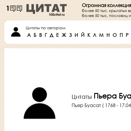
Огромная коллекция
более 50 тыс. крылатых 
более 50 тыс. пословиц
Цитаты по авторам
А
Б
В
Г
Д
Е
Ж
З
И
Й
К
Л
М
Н
О
П
Р
Пьера Бу
Цитаты
Пьер Буасат ( 1768 - 17.0