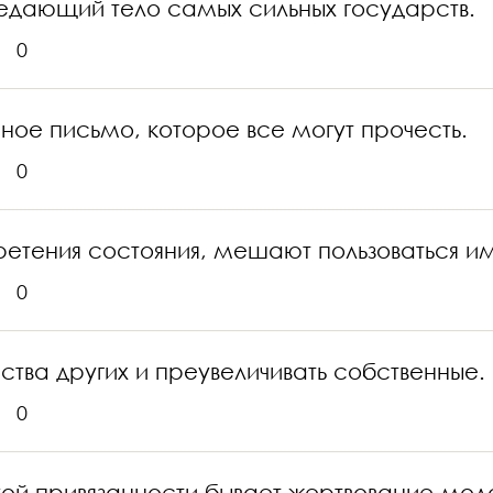
ъедающий тело самых сильных государств.
0
ное письмо, которое все могут прочесть.
0
етения состояния, мешают пользоваться им
0
тва других и преувеличивать собственные.
0
ой привязанности бывает жертвование мод