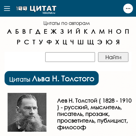
Цитаты по авторам
А
Б
В
Г
Д
Е
Ж
З
И
Й
К
Л
М
Н
О
П
Р
С
Т
У
Ф
Х
Ц
Ч
Ш
Щ
Э
Ю
Я
Льва Н. Толстого
Цитаты
Лев Н. Толстой ( 1828 - 1910
) - русский, мыслитель,
писатель, прозаик,
просветитель, публицист,
философ