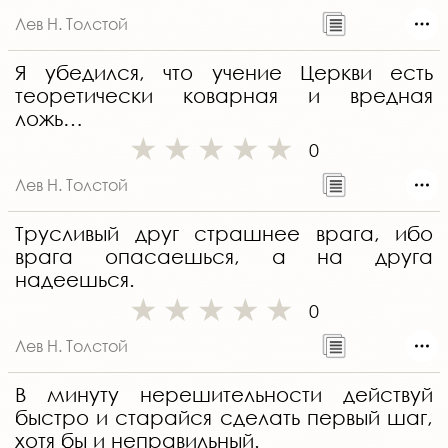
Лев Н. Толстой
Я убедился, что учение Церкви есть
теоретически коварная и вредная
ложь…
0
Лев Н. Толстой
Трусливый друг страшнее врага, ибо
врага опасаешься, а на друга
надеешься.
0
Лев Н. Толстой
В минуту нерешительности действуй
быстро и старайся сделать первый шаг,
хотя бы и неправильный.