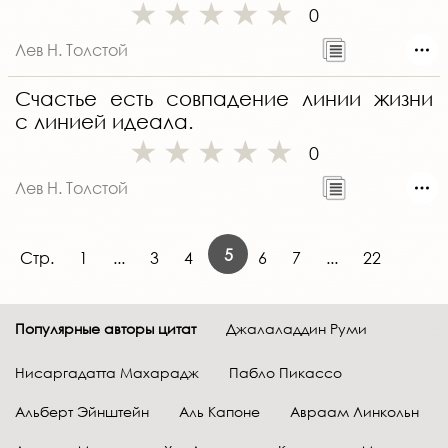
0
Лев Н. Толстой
Счастье есть совпадение линии жизни
с линией идеала.
0
Лев Н. Толстой
5
Стр.
1
...
3
4
6
7
...
22
Популярные авторы цитат
Джалаладдин Руми
Нисаргадатта Махарадж
Пабло Пикассо
Альберт Эйнштейн
Аль Капоне
Авраам Линкольн