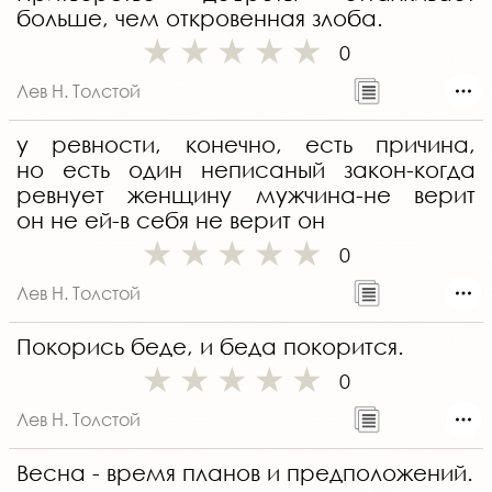
больше, чем откровенная злоба.
0
Лев Н. Толстой
у ревности, конечно, есть причина,
но есть один неписаный закон-когда
ревнует женщину мужчина-не верит
он не ей-в себя не верит он
0
Лев Н. Толстой
Покорись беде, и беда покорится.
0
Лев Н. Толстой
Весна - время планов и предположений.