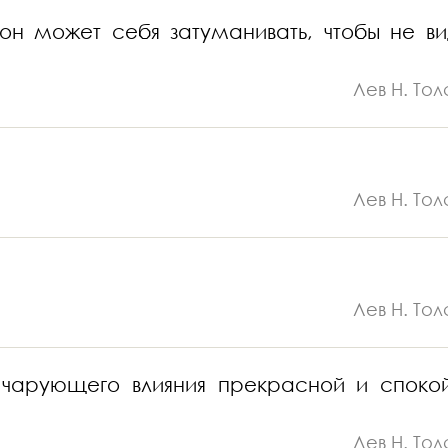
 он может себя затуманивать, чтобы не ви
Лев Н. Тол
Лев Н. Тол
Лев Н. Тол
 чарующего влияния прекрасной и споко
Лев Н. Тол