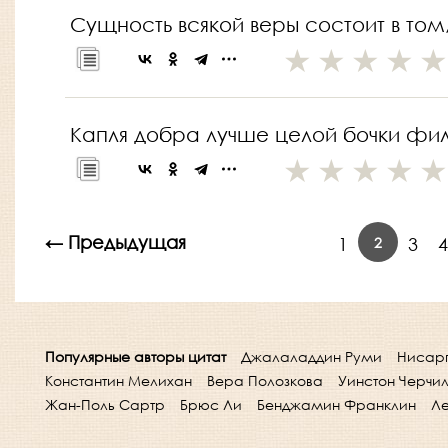
Сущность всякой веры состоит в том
Капля добра лучше целой бочки фи
← Предыдущая
2
1
3
4
Популярные авторы цитат
Джалаладдин Руми
Нисар
Константин Мелихан
Вера Полозкова
Уинстон Черчи
Жан-Поль Сартр
Брюс Ли
Бенджамин Франклин
Ле