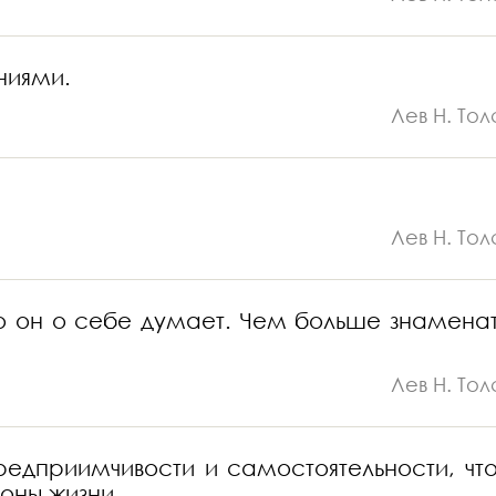
ниями.
Лев Н. Тол
Лев Н. Тол
что он о себе думает. Чем больше знаменат
Лев Н. Тол
предприимчивости и самостоятельности, что
роны жизни.