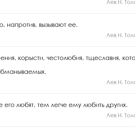
Лев Н. Тол
о, напротив, вызывают ее.
Лев Н. Тол
рения, корысти, честолюбия, тщеславия, кот
 обманываемых.
Лев Н. Тол
 его любят, тем легче ему любить других.
Лев Н. Тол