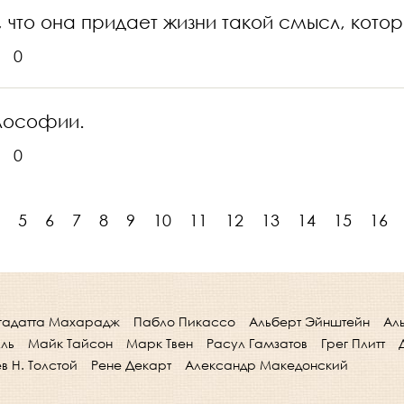
, что она придает жизни такой смысл, кото
0
лософии.
0
5
6
7
8
9
10
11
12
13
14
15
16
гадатта Махарадж
Пабло Пикассо
Альберт Эйнштейн
Ал
лль
Майк Тайсон
Марк Твен
Расул Гамзатов
Грег Плитт
в Н. Толстой
Рене Декарт
Александр Македонский