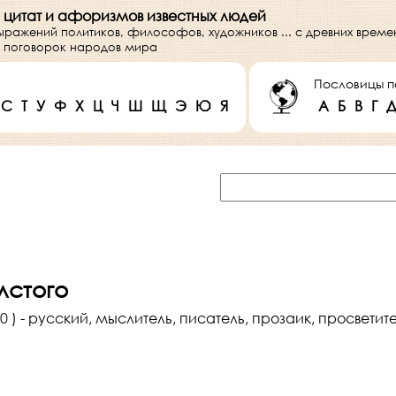
 цитат и афоризмов известных людей
выражений политиков, философов, художников ... с древних врем
 и поговорок народов мира
Пословицы п
С
Т
У
Ф
Х
Ц
Ч
Ш
Щ
Э
Ю
Я
А
Б
В
Г
олстого
1910 ) - русский, мыслитель, писатель, прозаик, просвет