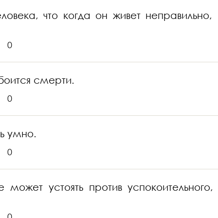
ловека, что когда он живет неправильно,
0
боится смерти.
0
ь умно.
0
 может устоять против успокоительного,
0