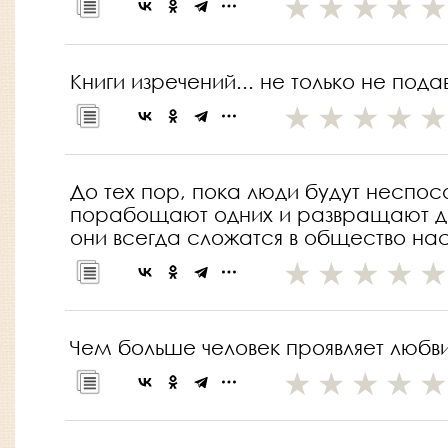
Книги изречений... не только не под
До тех пор, пока люди будут неспос
порабощают одних и развращают др
они всегда сложатся в общество н
Чем больше человек проявляет любви