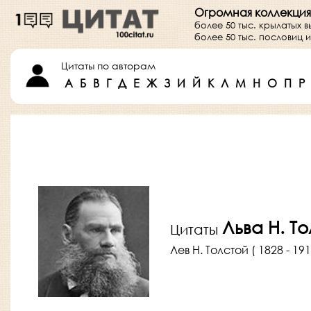
Огромная коллекция
более 50 тыс. крылатых 
более 50 тыс. пословиц
Цитаты по авторам
А
Б
В
Г
Д
Е
Ж
З
И
Й
К
Л
М
Н
О
П
Р
Льва Н. Т
Цитаты
Лев Н. Толстой ( 1828 - 