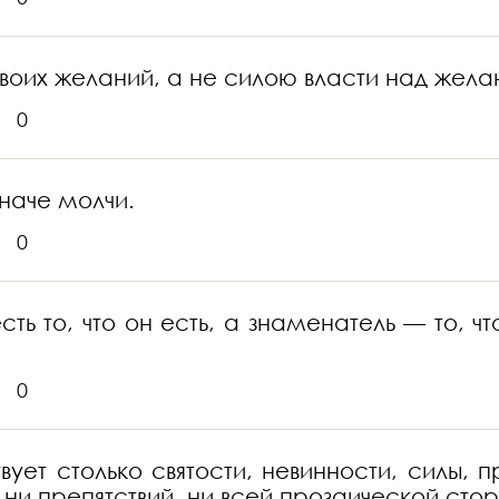
своих желаний, а не силою власти над жела
0
иначе молчи.
0
сть то, что он есть, а знаменатель — то, 
0
ует столько святости, невинности, силы, 
 ни препятствий, ни всей прозаической сто