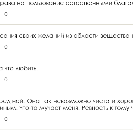
рава на пользование естественными блага
0
ения своих желаний из области веществен
0
а что любить.
0
еред ней. Она так невозможно чиста и хоро
йным. Что-то мучает меня. Ревность к тому ч
0