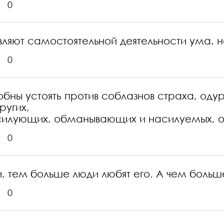
0
авляют самостоятельной деятельности ума, н
0
обны устоять против соблазнов страха, оду
угих,
асилующих, обманывающих и насилуемых,
0
, тем больше люди любят его. А чем больше
0