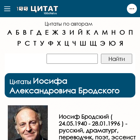
Цитаты по авторам
А
Б
В
Г
Д
Е
Ж
З
И
Й
К
Л
М
Н
О
П
Р
С
Т
У
Ф
Х
Ц
Ч
Ш
Щ
Э
Ю
Я
Иосифа
Цитаты
Александровича Бродского
Иосиф Бродский (
24.05.1940 - 28.01.1996 ) -
русский, драматург,
переводчик, поэт, эссеист