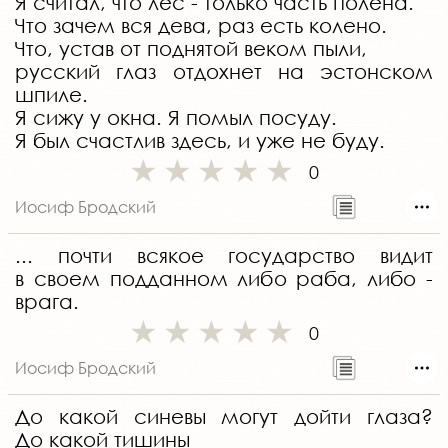
Я считал, что лес - только часть полена.
Что зачем вся дева, раз есть колено.
Что, устав от поднятой веком пыли,
русский глаз отдохнет на эстонском
шпиле.
Я сижу у окна. Я помыл посуду.
Я был счастлив здесь, и уже не буду.
0
Иосиф Бродский
... почти всякое государство видит
в своем подданном либо раба, либо -
врага.
0
Иосиф Бродский
До какой синевы могут дойти глаза?
До какой тишины