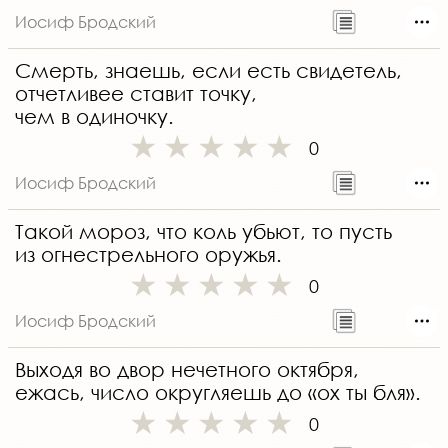
Иосиф Бродский
Смерть, знаешь, если есть свидетель,
отчетливее ставит точку,
чем в одиночку.
0
Иосиф Бродский
Такой мороз, что коль убьют, то пусть
из огнестрельного оружья.
0
Иосиф Бродский
Выходя во двор нечетного октября,
ежась, число округляешь до «ох ты бля».
0