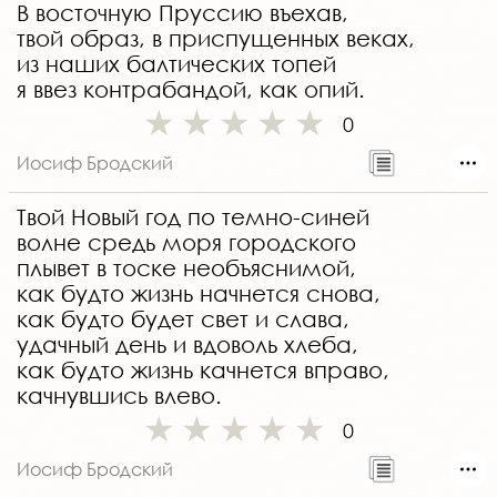
В восточную Пруссию въехав,
твой образ, в приспущенных веках,
из наших балтических топей
я ввез контрабандой, как опий.
0
Иосиф Бродский
Твой Новый год по темно-синей
волне средь моря городского
плывет в тоске необъяснимой,
как будто жизнь начнется снова,
как будто будет свет и слава,
удачный день и вдоволь хлеба,
как будто жизнь качнется вправо,
качнувшись влево.
0
Иосиф Бродский