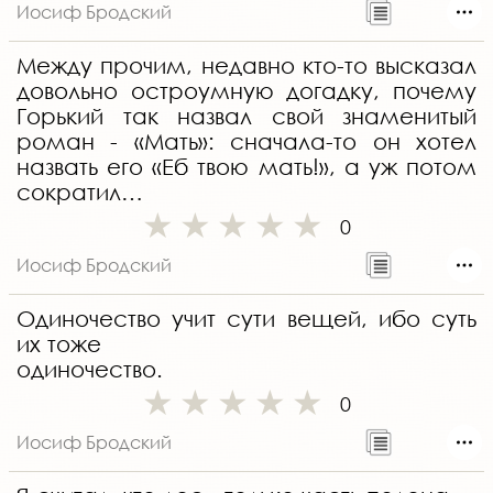
Иосиф Бродский
Между прочим, недавно кто-то высказал
довольно остроумную догадку, почему
Горький так назвал свой знаменитый
роман - «Мать»: сначала-то он хотел
назвать его «Еб твою мать!», а уж потом
сократил…
0
Иосиф Бродский
Одиночество учит сути вещей, ибо суть
их тоже
одиночество.
0
Иосиф Бродский