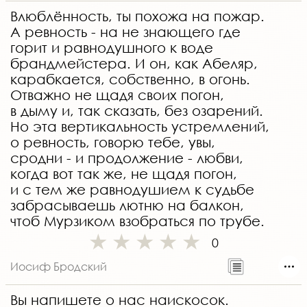
Влюблённость, ты похожа на пожар.
А ревность - на не знающего где
горит и равнодушного к воде
брандмейстера. И он, как Абеляр,
карабкается, собственно, в огонь.
Отважно не щадя своих погон,
в дыму и, так сказать, без озарений.
Но эта вертикальность устремлений,
о ревность, говорю тебе, увы,
сродни - и продолжение - любви,
когда вот так же, не щадя погон,
и с тем же равнодушием к судьбе
забрасываешь лютню на балкон,
чтоб Мурзиком взобраться по трубе.
0
Иосиф Бродский
Вы напишете о нас наискосок.