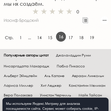
мы их создаём.
0
Иосиф Бродский
16
Стр.
1
...
14
15
17
18
19
Популярные авторы цитат
Джалаладдин Руми
Нисаргадатта Махарадж
Пабло Пикассо
Альберт Эйнштейн
Аль Капоне
Авраам Линкольн
Лариса Миллер
Хит Леджер
Константин Мелихан
Вера Полозкова
Уинстон Черчилль
Майк Тайсон
Мы используем Яндекс.Метрику для анализа
Марк Твен
Расул Гамзатов
Грег Плитт
посещаемости сайта. Сервис может собирать cookie, IP-