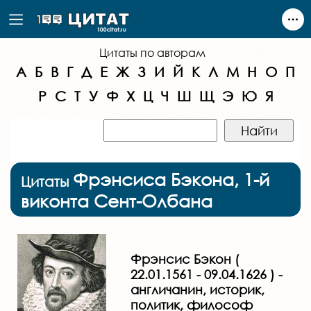
Цитаты по авторам
А
Б
В
Г
Д
Е
Ж
З
И
Й
К
Л
М
Н
О
П
Р
С
Т
У
Ф
Х
Ц
Ч
Ш
Щ
Э
Ю
Я
Фрэнсиса Бэкона, 1-й
Цитаты
виконта Сент-Олбана
Фрэнсис Бэкон (
22.01.1561 - 09.04.1626 ) -
англичанин, историк,
политик, философ