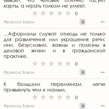
Бывает, что человек отлично тасует
карты, а играть толком не умеет.
0
Фрэнсис Бэкон
...Афоризмы служат отнюдь не только
для развлечения или украшения речи;
они, безусловно, важны и полезны в
деловой жизни и в гражданской
практике.
0
Фрэнсис Бэкон
К большим переменам легче
привыкнуть чем к малым.
0
Фрэнсис Бэкон