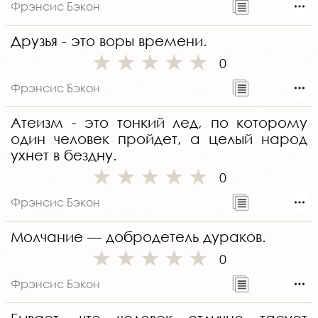
Фрэнсис Бэкон
Друзья - это воры времени.
0
Фрэнсис Бэкон
Атеизм - это тонкий лед, по которому
один человек пройдет, а целый народ
ухнет в бездну.
0
Фрэнсис Бэкон
Молчание — добродетель дураков.
0
Фрэнсис Бэкон