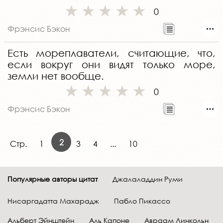
0
Фрэнсис Бэкон
Есть мореплаватели, считающие, что,
если вокруг они видят только море,
земли нет вообще.
0
Фрэнсис Бэкон
2
Стр.
1
3
4
...
10
Популярные авторы цитат
Джалаладдин Руми
Нисаргадатта Махарадж
Пабло Пикассо
Альберт Эйнштейн
Аль Капоне
Авраам Линкольн