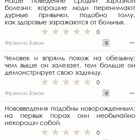
Наше поведение сродни заразной
болезни: хорошие люди перенимают
дурные привычки, подобно тому,
как здоровые заражаются от больных.
0
Фрэнсис Бэкон
Человек и впрямь похож на обезьяну:
чем выше он залезает, тем больше он
демонстрирует свою задницу.
0
Фрэнсис Бэкон
Нововведения подобны новорожденным:
на первых порах они необычайно
нехороши собой.
0