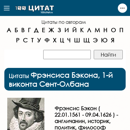
Цитаты по авторам
А
Б
В
Г
Д
Е
Ж
З
И
Й
К
Л
М
Н
О
П
Р
С
Т
У
Ф
Х
Ц
Ч
Ш
Щ
Э
Ю
Я
Фрэнсиса Бэкона, 1-й
Цитаты
виконта Сент-Олбана
Фрэнсис Бэкон (
22.01.1561 - 09.04.1626 ) -
англичанин, историк,
политик, философ