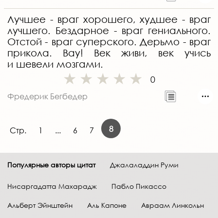
Лучшее - враг хорошего, худшее - враг
лучшего. Бездарное - враг гениального.
Отстой - враг суперского. Дерьмо - враг
прикола. Вау! Век живи, век учись
и шевели мозгами.
0
Фредерик Бегбедер
8
Стр.
1
...
6
7
Популярные авторы цитат
Джалаладдин Руми
Нисаргадатта Махарадж
Пабло Пикассо
Альберт Эйнштейн
Аль Капоне
Авраам Линкольн