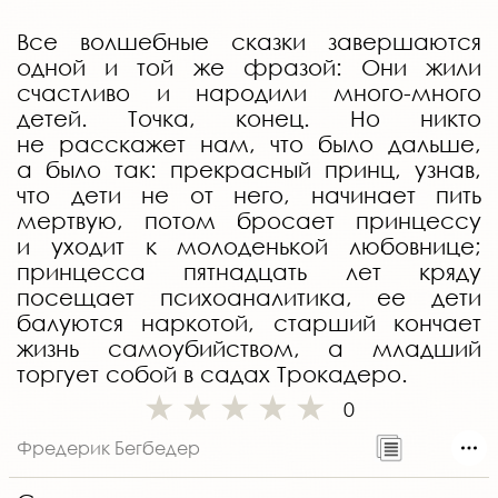
Все волшебные сказки завершаются
одной и той же фразой: Они жили
счастливо и народили много-много
детей. Точка, конец. Но никто
не расскажет нам, что было дальше,
а было так: прекрасный принц, узнав,
что дети не от него, начинает пить
мертвую, потом бросает принцессу
и уходит к молоденькой любовнице;
принцесса пятнадцать лет кряду
посещает психоаналитика, ее дети
балуются наркотой, старший кончает
жизнь самоубийством, а младший
торгует собой в садах Трокадеро.
0
Фредерик Бегбедер