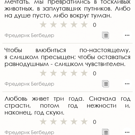
мечтать, мы превратились в тоскливых
животных, в заплутавших путников. Либо
на душе пусто, либо вокруг туман.
0
Фредерик Бегбедер
Чтобы влюбиться по-настоящему,
я слишком пресыщен; чтобы оставаться
равнодушным - слишком чувствителен.
0
Фредерик Бегбедер
Любовь живет три года. Сначала год
страсти, потом год нежности и,
наконец, год скуки.
0
Фредерик Бегбедер