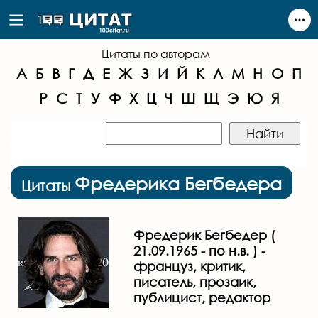
Цитаты по авторам
А
Б
В
Г
Д
Е
Ж
З
И
Й
К
Л
М
Н
О
П
Р
С
Т
У
Ф
Х
Ц
Ч
Ш
Щ
Э
Ю
Я
Фредерика Бегбедера
Цитаты
Фредерик Бегбедер (
21.09.1965 - по н.в. ) -
француз, критик,
писатель, прозаик,
публицист, редактор