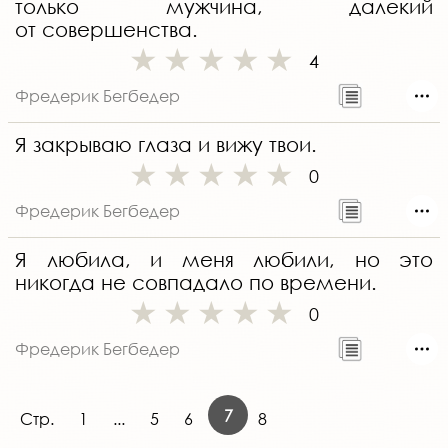
только мужчина, далекий
от совершенства.
4
Фредерик Бегбедер
Я закрываю глаза и вижу твои.
0
Фредерик Бегбедер
Я любила, и меня любили, но это
никогда не совпадало по времени.
0
Фредерик Бегбедер
7
Стр.
1
...
5
6
8