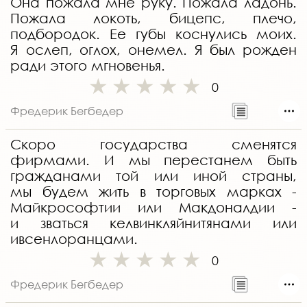
Она пожала мне руку. Пожала ладонь.
Пожала локоть, бицепс, плечо,
подбородок. Ее губы коснулись моих.
Я ослеп, оглох, онемел. Я был рожден
ради этого мгновенья.
0
Фредерик Бегбедер
Скоро государства сменятся
фирмами. И мы перестанем быть
гражданами той или иной страны,
мы будем жить в торговых марках -
Майкрософтии или Макдоналдии -
и зваться келвинкляйнитянами или
ивсенлоранцами.
0
Фредерик Бегбедер