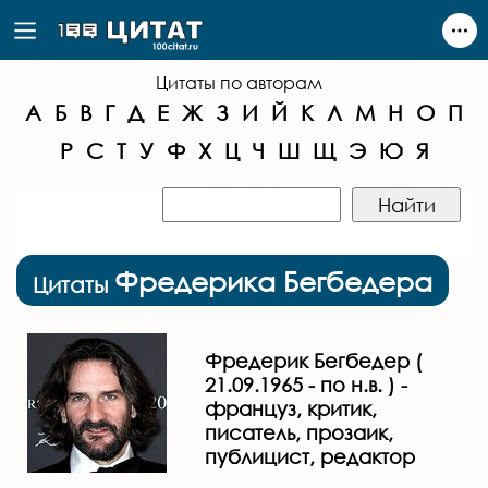
Цитаты по авторам
А
Б
В
Г
Д
Е
Ж
З
И
Й
К
Л
М
Н
О
П
Р
С
Т
У
Ф
Х
Ц
Ч
Ш
Щ
Э
Ю
Я
Фредерика Бегбедера
Цитаты
Фредерик Бегбедер (
21.09.1965 - по н.в. ) -
француз, критик,
писатель, прозаик,
публицист, редактор