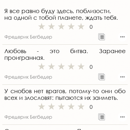
Я все равно буду здесь, поблизости,
на одной с тобой планете, ждать тебя.
0
Фредерик Бегбедер
Любовь - это битва. Заранее
проигранная.
0
Фредерик Бегбедер
У снобов нет врагов, потому-то они обо
всех и злословят: пытаются их заиметь.
0
Фредерик Бегбедер