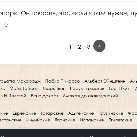
парк. Он говорил, что, если я там нужен, п
0
4
1
2
3
гадатта Махарадж
Пабло Пикассо
Альберт Эйнштейн
Ал
лль
Майк Тайсон
Марк Твен
Расул Гамзатов
Грег Плитт
в Н. Толстой
Рене Декарт
Александр Македонский
кие
Еврейские
Татарские
Адыгейские
Грузинские
Фра
естанские
Индийские
Японские
Испанские
Египетские