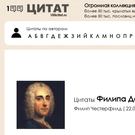
Огромная коллекция
более 50 тыс. крылатых 
более 50 тыс. пословиц
Цитаты по авторам
А
Б
В
Г
Д
Е
Ж
З
И
Й
К
Л
М
Н
О
П
Р
Филипа Д
Цитаты
Филип Честерфилд ( 22.09