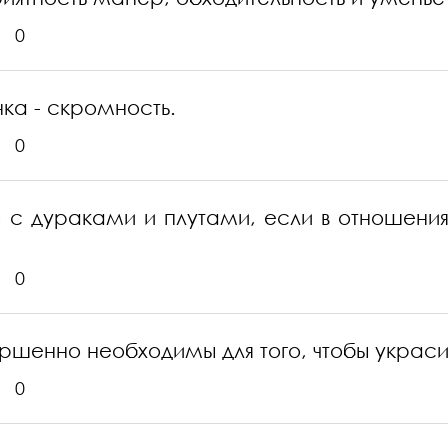
0
ка - скромность.
0
ы с дураками и плутами, если в отношен
0
шенно необходимы для того, чтобы украсит
0