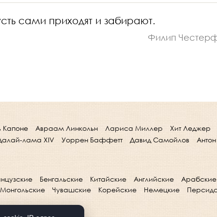
усть сами приходят и забирают.
Филип Честер
ь Капоне
Авраам Линкольн
Лариса Миллер
Хит Леджер
Далай-лама XIV
Уоррен Баффетт
Давид Самойлов
Антон
нцузские
Бенгальские
Китайские
Английские
Арабские
Монгольские
Чувашские
Корейские
Немецкие
Персид