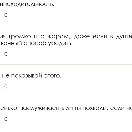
нисходительность.
0
ния громко и с жаром, даже если в душе
твенный способ убедить.
0
 не показывай этого.
0
нько, заслуживаешь ли ты похвалы; если не
0