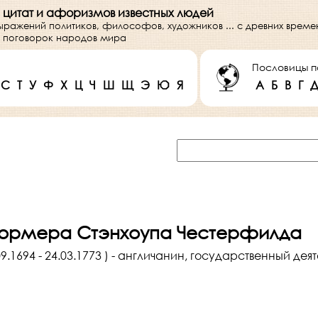
 цитат и афоризмов известных людей
выражений политиков, философов, художников ... с древних врем
 и поговорок народов мира
Пословицы п
С
Т
У
Ф
Х
Ц
Ч
Ш
Щ
Э
Ю
Я
А
Б
В
Г
ормера Стэнхоупа Честерфилда
.1694 - 24.03.1773 ) - англичанин, государственный дея