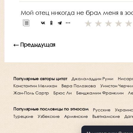
Мой отец никогда не брал меня в зоо
← Предыдущая
Популярные авторы цитат
Джалаладдин Руми
Нисар
Константин Мелихан
Вера Полозкова
Уинстон Черчи
Жан-Поль Сартр
Брюс Ли
Бенджамин Франклин
Ле
Популярные пословицы по этносам
Русские
Украинс
Турецкие
Узбекские
Армянские
Вьетнамские
Даг