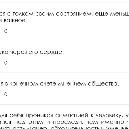
я с толком своим состоянием, еще меньше 
е важное.
0
ка через его сердце.
0
ся в конечном счете мнением общества.
0
ля себя проникся симпатией к человеку, у 
айся над этим и проследи, чем именно ч
приятность манер, обходительность и уменье