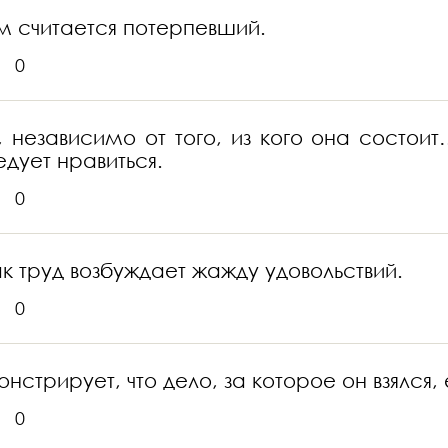
ым считается потерпевший.
0
 независимо от того, из кого она состоит
едует нравиться.
0
ак труд возбуждает жажду удовольствий.
0
стрирует, что дело, за которое он взялся,
0