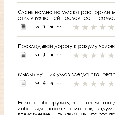
Очень немногие умеют распорядитьс
этих двух вещей последнее — само
Прокладывай дорогу к разуму челове
Мысли лучших умов всегда становят
Если ты обнаружил, что незаметно д
либо выдающихся талантов, задум
впечатление, и ты увидишь, что это 