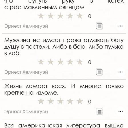
что сунуть руку в котёл
с расплавленным свинцом
0
Эрнест Хемингуэй
Мужчина не имеет права отдавать богу
душу в постели. Либо в бою, либо пулька
в лоб.
0
Эрнест Хемингуэй
Жизнь ломает всех. И многие только
крепче на изломе.
0
Эрнест Хемингуэй
Вся американская литература вышла