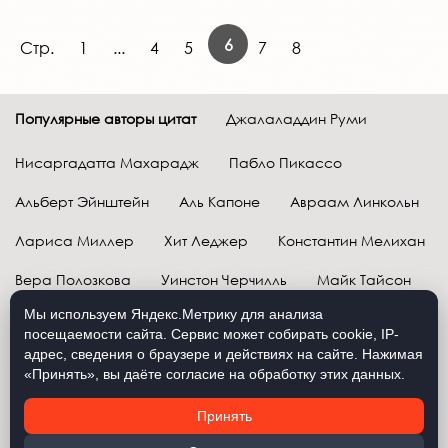
6
Стр.
1
...
4
5
7
8
Популярные авторы цитат
Джалаладдин Руми
Нисаргадатта Махарадж
Пабло Пикассо
Альберт Эйнштейн
Аль Капоне
Авраам Линкольн
Лариса Миллер
Хит Леджер
Константин Мелихан
Вера Полозкова
Уинстон Черчилль
Майк Тайсон
Мы используем Яндекс.Метрику для анализа
Марк Твен
Расул Гамзатов
Грег Плитт
посещаемости сайта. Сервис может собирать cookie, IP-
адрес, сведения о браузере и действиях на сайте. Нажимая
Далай-лама XIV
Уоррен Баффетт
«Принять», вы даёте согласие на обработку этих данных.
Давид Самойлов
Антон Чехов
Жан-Поль Сартр
Принять
Брюс Ли
Бенджамин Франклин
Лев Н. Толстой