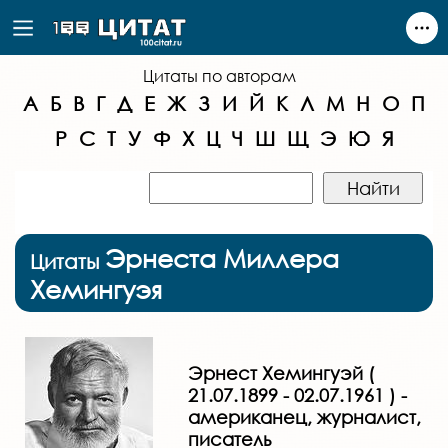
Цитаты по авторам
А
Б
В
Г
Д
Е
Ж
З
И
Й
К
Л
М
Н
О
П
Р
С
Т
У
Ф
Х
Ц
Ч
Ш
Щ
Э
Ю
Я
Эрнеста Миллера
Цитаты
Хемингуэя
Эрнест Хемингуэй (
21.07.1899 - 02.07.1961 ) -
американец, журналист,
писатель