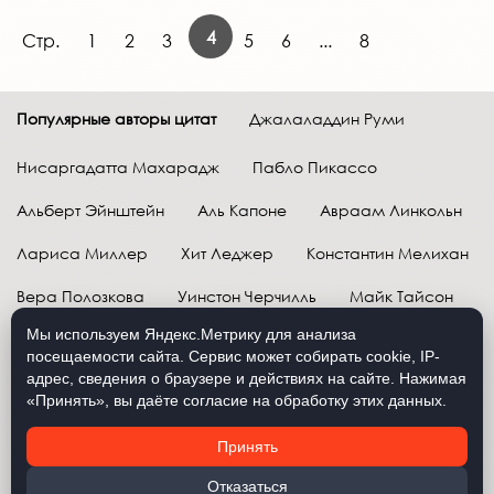
4
Стр.
1
2
3
5
6
...
8
Популярные авторы цитат
Джалаладдин Руми
Нисаргадатта Махарадж
Пабло Пикассо
Альберт Эйнштейн
Аль Капоне
Авраам Линкольн
Лариса Миллер
Хит Леджер
Константин Мелихан
Вера Полозкова
Уинстон Черчилль
Майк Тайсон
Мы используем Яндекс.Метрику для анализа
Марк Твен
Расул Гамзатов
Грег Плитт
посещаемости сайта. Сервис может собирать cookie, IP-
адрес, сведения о браузере и действиях на сайте. Нажимая
Далай-лама XIV
Уоррен Баффетт
«Принять», вы даёте согласие на обработку этих данных.
Давид Самойлов
Антон Чехов
Жан-Поль Сартр
Принять
Брюс Ли
Бенджамин Франклин
Лев Н. Толстой
Отказаться