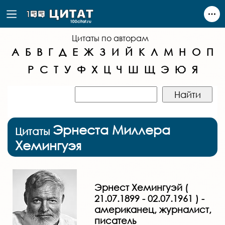
Цитаты по авторам
А
Б
В
Г
Д
Е
Ж
З
И
Й
К
Л
М
Н
О
П
Р
С
Т
У
Ф
Х
Ц
Ч
Ш
Щ
Э
Ю
Я
Эрнеста Миллера
Цитаты
Хемингуэя
Эрнест Хемингуэй (
21.07.1899 - 02.07.1961 ) -
американец, журналист,
писатель