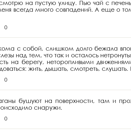
смотрю на пустую улицу. Пью чай с печен
ня всегда много совпадений. А еще о том, 
0
кома с собой, слишком долго бежала впоп
лезы над тем, что так и осталось нетрону
есть на берегу, неторопливыми движениям
ваться: жить, дышать, смотреть, слушать. 
0
аганы бушуют на поверхности, там и про
происходило снаружи.
0