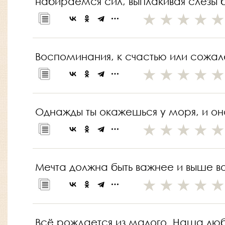
набираемся сил, выплакивая слезы 
Воспоминания, к счастью или сожале
Однажды ты окажешься у моря, и оно
Мечта должна быть важнее и выше в
Всё рождается из малого. Наша люб