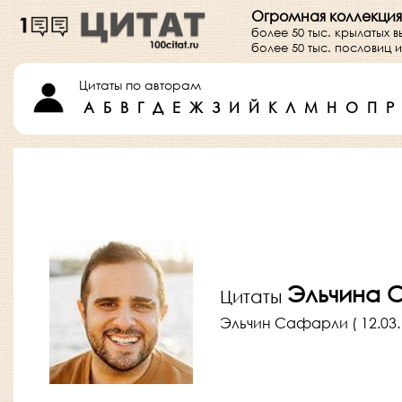
Огромная коллекция
более 50 тыс. крылатых 
более 50 тыс. пословиц
Цитаты по авторам
А
Б
В
Г
Д
Е
Ж
З
И
Й
К
Л
М
Н
О
П
Р
Эльчина 
Цитаты
Эльчин Сафарли ( 12.03.1