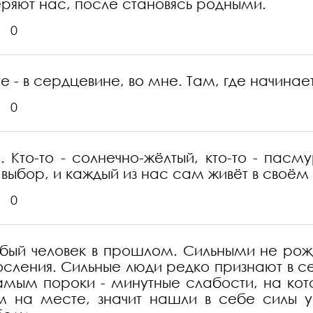
еряют нас, после становясь родными.
0
е - в сердцевине, во мне. Там, где начинает
0
. Кто-то - солнечно-жёлтый, кто-то - пас
 выбор, и каждый из нас сам живёт в своём 
0
абый человек в прошлом. Сильными не ро
сления. Сильные люди редко признают в се
самым пороки - минутные слабости, на ко
м на месте, значит нашли в себе силы ус