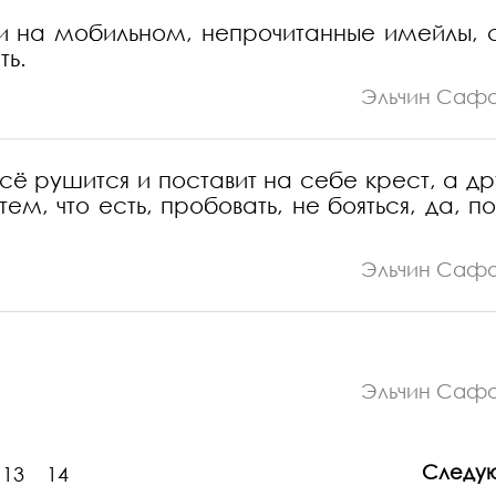
нки на мобильном, непрочитанные имейлы, 
ть.
Эльчин Саф
всё рушится и поставит на себе крест, а др
ем, что есть, пробовать, не бояться, да, п
Эльчин Саф
Эльчин Саф
Следу
13
14