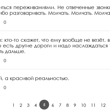
литься переживаниями. Не отвеченные зво
бо разговаривать. Молчать. Молчать. Молча
0
; кто-то скажет, что ему вообще не везёт, 
то есть другие дороги и надо наслаждаться т
ть дальше.
0
й, а красивой реальностью.
0
5
1
2
3
4
6
7
8
9
10
11
12