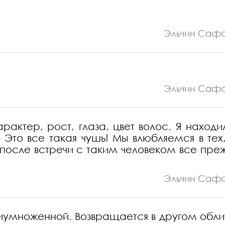
Эльчин Саф
Эльчин Саф
актер, рост, глаза, цвет волос. Я находи
Это все такая чушь! Мы влюбляемся в тех,
 после встречи с таким человеком все пре
Эльчин Саф
иумноженной. Возвращается в другом облич