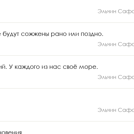
Эльчин Саф
е будут сожжены рано или поздно.
Эльчин Саф
й. У каждого из нас своё море.
Эльчин Саф
Эльчин Саф
новения.