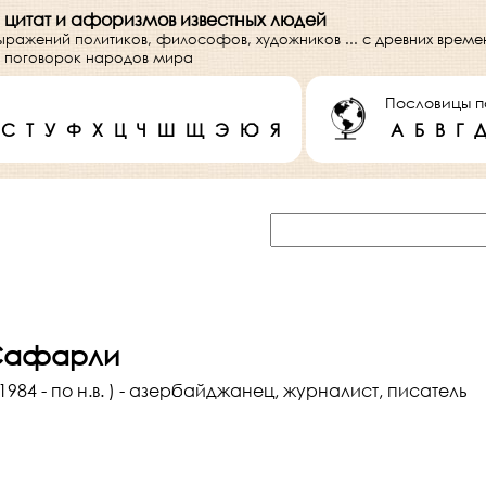
 цитат и афоризмов известных людей
выражений политиков, философов, художников ... с древних врем
 и поговорок народов мира
Пословицы п
С
Т
У
Ф
Х
Ц
Ч
Ш
Щ
Э
Ю
Я
А
Б
В
Г
Сафарли
984 - по н.в. ) - азербайджанец, журналист, писатель