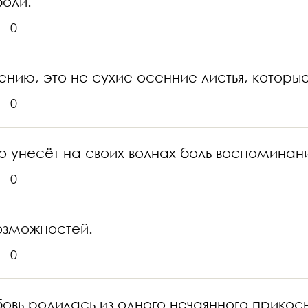
боли.
0
нию, это не сухие осенние листья, которы
0
 унесёт на своих волнах боль воспоминани
0
озможностей.
0
овь родилась из одного нечаянного прикос