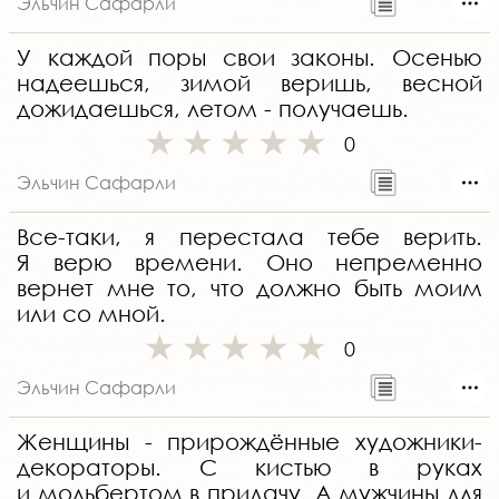
Эльчин Сафарли
У каждой поры свои законы. Осенью
надеешься, зимой веришь, весной
дожидаешься, летом - получаешь.
0
Эльчин Сафарли
Все-таки, я перестала тебе верить.
Я верю времени. Оно непременно
вернет мне то, что должно быть моим
или со мной.
0
Эльчин Сафарли
Женщины - прирождённые художники-
декораторы. С кистью в руках
и мольбертом в придачу. А мужчины для