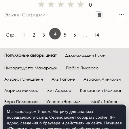
0
Эльчин Сафарли
4
Стр.
1
2
3
5
6
...
14
Популярные авторы цитат
Джалаладдин Руми
Нисаргадатта Махарадж
Пабло Пикассо
Альберт Эйнштейн
Аль Капоне
Авраам Линкольн
Лариса Миллер
Хит Леджер
Константин Мелихан
Вера Полозкова
Уинстон Черчилль
Майк Тайсон
Мы используем Яндекс.Метрику для анализа
Марк Твен
Расул Гамзатов
Грег Плитт
посещаемости сайта. Сервис может собирать cookie, IP-
адрес, сведения о браузере и действиях на сайте. Нажимая
Далай-лама XIV
Уоррен Баффетт
«Принять», вы даёте согласие на обработку этих данных.