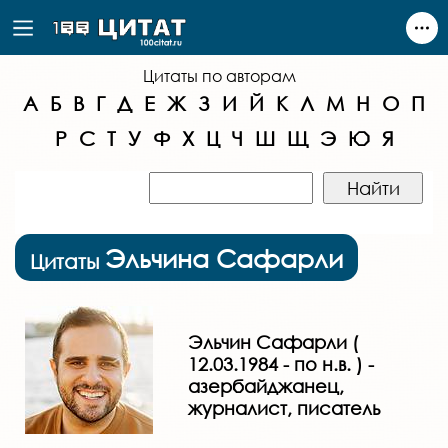
Цитаты по авторам
А
Б
В
Г
Д
Е
Ж
З
И
Й
К
Л
М
Н
О
П
Р
С
Т
У
Ф
Х
Ц
Ч
Ш
Щ
Э
Ю
Я
Эльчина Сафарли
Цитаты
Эльчин Сафарли (
12.03.1984 - по н.в. ) -
азербайджанец,
журналист, писатель