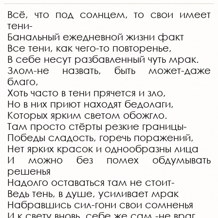
Всё, что под солнцем, то свои имеет
тени-
Банальный ежедневной жизни факт
Все тени, как чего-то повторенье,
В себе несут разбавленный чуть мрак.
Злом-не назвать, быть может-даже
благо,
Хоть часто в тени прячется и зло,
Но в них приют находят бедолаги,
Которых ярким светом обожгло.
Там просто стёрты резкие границы-
Победы сладость, горечь поражений,
Нет ярких красок и однообразны лица
И можно без помех обдумывать
решенья
Надолго оставаться там не стоит-
Ведь тень, в душе, усиливает мрак
Набравшись сил-гони свои сомненья
И к свету вновь. себе же сам -не враг.