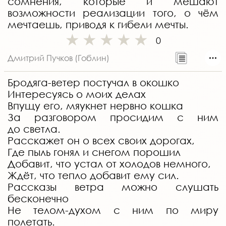
сомнения, которые и мешают
возможности реализации того, о чём
мечтаешь, приводя к гибели мечты.
0
Дмитрий Пучков (Гоблин)
Бродяга-ветер постучал в окошко
Интересуясь о моих делах
Впущу его, мяукнет нервно кошка
За разговором просидим с ним
до светла.
Расскажет он о всех своих дорогах,
Где пыль гонял и снегом порошил
Добавит, что устал от холодов немного,
Ждёт, что тепло добавит ему сил.
Рассказы ветра можно слушать
бесконечно
Не телом-духом с ним по миру
полетать.