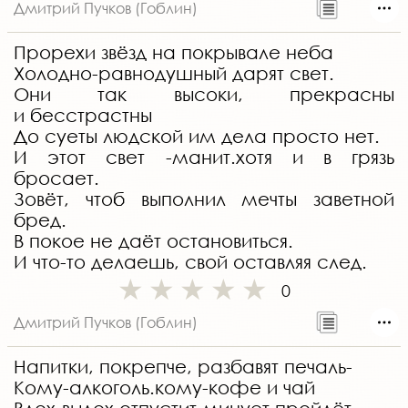
Дмитрий Пучков (Гоблин)
Прорехи звёзд на покрывале неба
Холодно-равнодушный дарят свет.
Они так высоки, прекрасны
и бесстрастны
До суеты людской им дела просто нет.
И этот свет -манит.хотя и в грязь
бросает.
Зовёт, чтоб выполнил мечты заветной
бред.
В покое не даёт остановиться.
И что-то делаешь, свой оставляя след.
0
Дмитрий Пучков (Гоблин)
Напитки, покрепче, разбавят печаль-
Кому-алкоголь.кому-кофе и чай