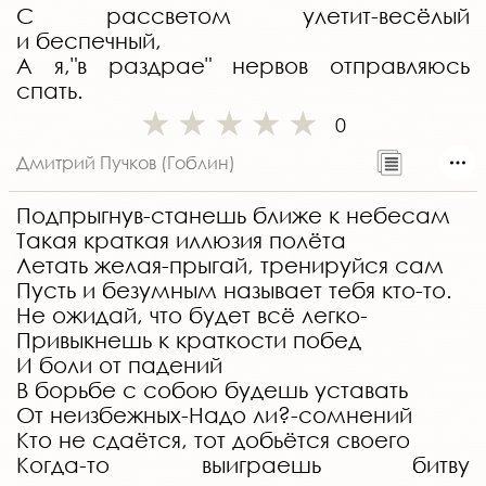
С рассветом улетит-весёлый
и беспечный,
А я,"в раздрае" нервов отправляюсь
спать.
0
Дмитрий Пучков (Гоблин)
Подпрыгнув-станешь ближе к небесам
Такая краткая иллюзия полёта
Летать желая-прыгай, тренируйся сам
Пусть и безумным называет тебя кто-то.
Не ожидай, что будет всё легко-
Привыкнешь к краткости побед
И боли от падений
В борьбе с собою будешь уставать
От неизбежных-Надо ли?-сомнений
Кто не сдаётся, тот добьётся своего
Когда-то выиграешь битву