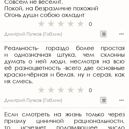
Совсем не веселит.
Покой, на безразличие похожий
Огонь души собою охладит
0
Дмитрий Пучков (Гоблин)
Реальность- гораздо более простая
и однозначная штука, чем склонны
думать о ней люди. несмотря на всю
её разноцветность -всего две основные
краски-чёрная и белая. ну и серая, как
их смесь.
0
Дмитрий Пучков (Гоблин)
Если смотреть на жизнь только через
призму циничной рациональности,
то исчезнет подавляющее число