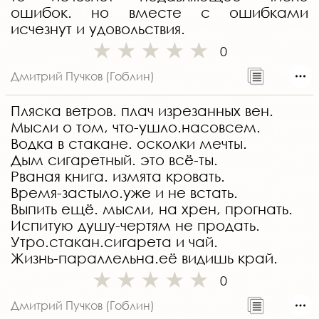
ошибок. но вместе с ошибками
исчезнут и удовольствия.
0
Дмитрий Пучков (Гоблин)
Пляска ветров. плач изрезанных вен.
Мысли о том, что-ушло.насовсем.
Водка в стакане. осколки мечты.
Дым сигаретный. это всё-ты.
Рваная книга. измята кровать.
Время-застыло.уже и не встать.
Выпить ещё. мысли, на хрен, прогнать.
Испитую душу-чертям не продать.
Утро.стакан.сигарета и чай.
Жизнь-параллельна.её видишь край.
0
Дмитрий Пучков (Гоблин)