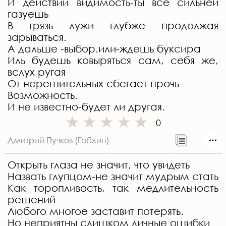
И действий видимость-ты всё сильней
газуешь
В грязь лужи глубже продолжая
зарываться.
А дальше -выбор.или-ждешь буксира
Иль будешь ковыряться сам, себя же,
вслух ругая
От нерешительных сбегает прочь
Возможность.
И не известно-будет ли другая.
0
Дмитрий Пучков (Гоблин)
Открыть глаза не значит, что увидеть
Назвать глупцом-не значит мудрым стать
Как торопливость, так медлительность
решений
Любого многое заставит потерять.
Но неприятны слишком личные ошибки