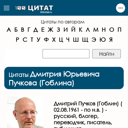
Цитаты по авторам
А
Б
В
Г
Д
Е
Ж
З
И
Й
К
Л
М
Н
О
П
Р
С
Т
У
Ф
Х
Ц
Ч
Ш
Щ
Э
Ю
Я
Дмитрия Юрьевича
Цитаты
Пучкова (Гоблина)
Дмитрий Пучков (Гоблин) (
02.08.1961 - по н.в. ) -
русский, блогер,
переводчик, писатель,