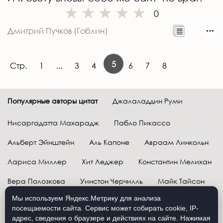
0
Дмитрий Пучков (Гоблин)
5
Стр.
1
...
3
4
6
7
8
Популярные авторы цитат
Джалаладдин Руми
Нисаргадатта Махарадж
Пабло Пикассо
Альберт Эйнштейн
Аль Капоне
Авраам Линкольн
Лариса Миллер
Хит Леджер
Константин Мелихан
Вера Полозкова
Уинстон Черчилль
Майк Тайсон
Мы используем Яндекс.Метрику для анализа
Марк Твен
Расул Гамзатов
Грег Плитт
посещаемости сайта. Сервис может собирать cookie, IP-
адрес, сведения о браузере и действиях на сайте. Нажимая
Далай-лама XIV
Уоррен Баффетт