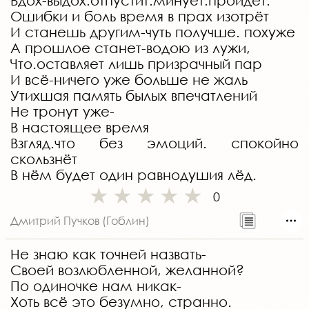
Вдох-выдох.отпустит.минует.пройдёт.
Ошибки и боль время в прах изотрёт
И станешь другим-чуть получше. похуже
А прошлое станет-водою из лужи,
Что.оставляет лишь призрачный пар
И всё-ничего уже больше не жаль
Утихшая память былых впечатлений
Не тронут уже-
В настоящее время
Взгляд.что без эмоций. спокойно
скользнёт
В нём будет один равнодушия лёд.
0
Дмитрий Пучков (Гоблин)
Не знаю как точней назвать-
Своей возлюбленной, желанной?
По одиночке нам никак-
Хоть всё это безумно, странно.