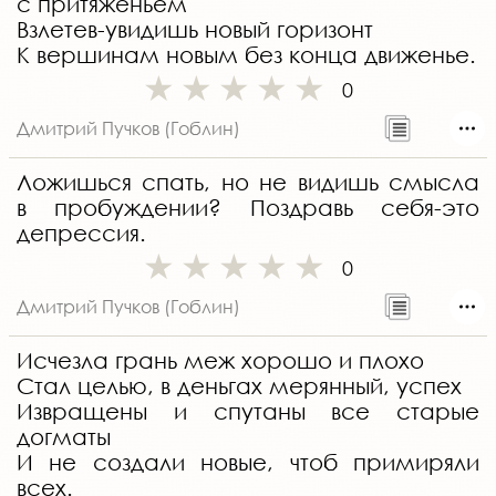
с притяженьем
Взлетев-увидишь новый горизонт
К вершинам новым без конца движенье.
0
Дмитрий Пучков (Гоблин)
Ложишься спать, но не видишь смысла
в пробуждении? Поздравь себя-это
депрессия.
0
Дмитрий Пучков (Гоблин)
Исчезла грань меж хорошо и плохо
Стал целью, в деньгах мерянный, успех
Извращены и спутаны все старые
догматы
И не создали новые, чтоб примиряли
всех.