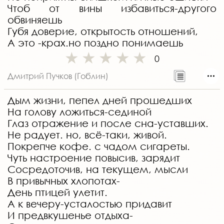
Чтоб от вины избавиться-другого
обвиняешь
Губя доверие, открытость отношений,
А это -крах.но поздно понимаешь
0
Дмитрий Пучков (Гоблин)
Дым жизни, пепел дней прошедших
На голову ложиться-сединой
Глаз отражение и после сна-уставших.
Не радует. но, всё-таки, живой.
Покрепче кофе. с чадом сигареты.
Чуть настроение повысив, зарядит
Сосредоточив, на текущем, мысли
В привычных хлопотах-
День птицей улетит.
А к вечеру-усталостью придавит
И предвкушенье отдыха-