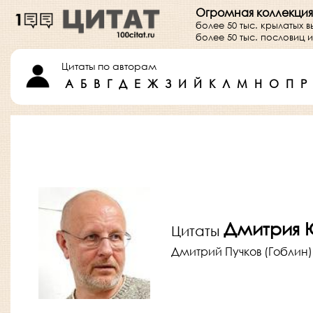
Огромная коллекция
более 50 тыс. крылатых 
более 50 тыс. пословиц
Цитаты по авторам
А
Б
В
Г
Д
Е
Ж
З
И
Й
К
Л
М
Н
О
П
Р
Дмитрия Ю
Цитаты
Дмитрий Пучков (Гоблин) (