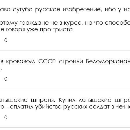
во сугубо русское изобретение, ибо у нас
потому граждане не в курсе, на что спосо
не говоря уже про триста.
0
ко в кровавом СССР строили Беломоркана
.
0
латышские шпроты. Купил латышские шпро
ю - оплатил убийство русских солдат в Чечн
0