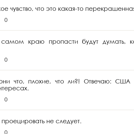
ое чувство, что это какая-то перекрашенна
0
 самом краю пропасти будут думать, ко
0
ни что, плохие, что ли?! Отвечаю: США 
нтересах.
0
роецировать не следует.
0