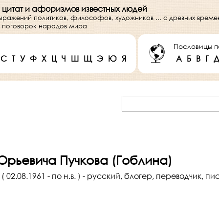
 цитат и афоризмов известных людей
выражений политиков, философов, художников ... с древних врем
 и поговорок народов мира
Пословицы п
С
Т
У
Ф
Х
Ц
Ч
Ш
Щ
Э
Ю
Я
А
Б
В
Г
рьевича Пучкова (Гоблина)
 02.08.1961 - по н.в. ) - русский, блогер, переводчик, п