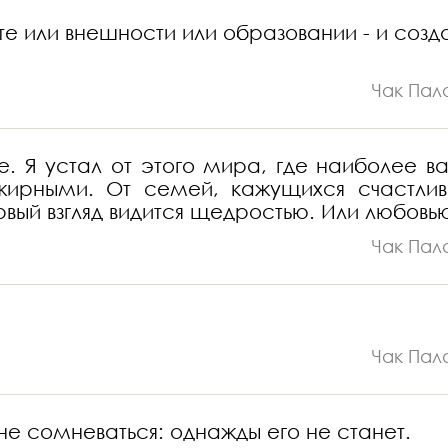
 или внешности или образовании - и созд
Чак Пал
е. Я устал от этого мира, где наиболее в
т жирными. От семей, кажущихся счастли
рвый взгляд видится щедростью. Или любовь
Чак Пал
Чак Пал
не сомневаться: однажды его не станет.