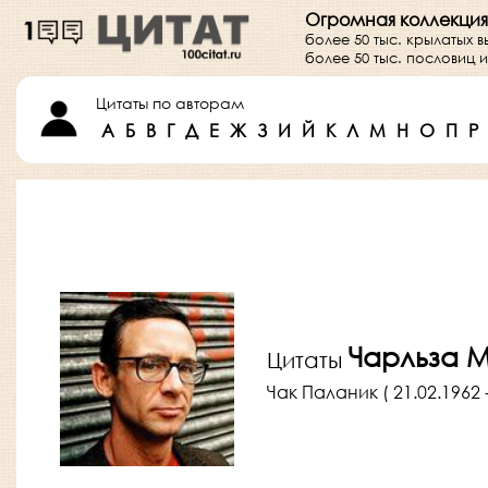
Огромная коллекция
более 50 тыс. крылатых 
более 50 тыс. пословиц
Цитаты по авторам
А
Б
В
Г
Д
Е
Ж
З
И
Й
К
Л
М
Н
О
П
Р
Чарльза 
Цитаты
Чак Паланик ( 21.02.1962 