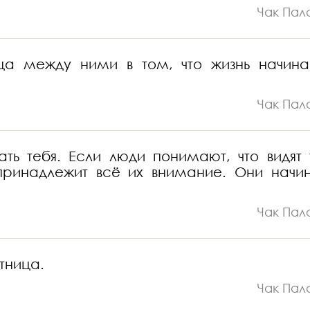
Чак Пал
ца между ними в том, что жизнь начина
Чак Пал
ь тебя. Если люди понимают, что видят 
 принадлежит всё их внимание. Они начи
Чак Пал
тница.
Чак Пал