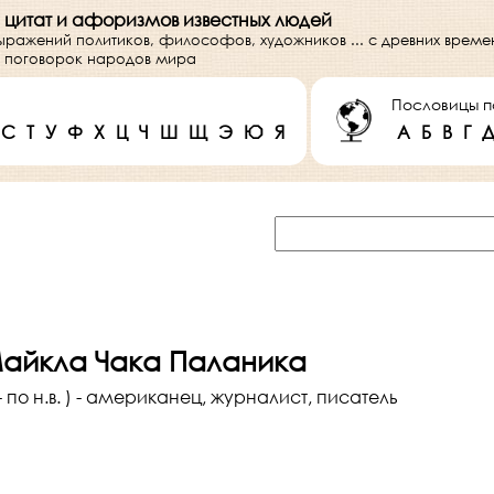
 цитат и афоризмов известных людей
выражений политиков, философов, художников ... с древних врем
 и поговорок народов мира
Пословицы п
С
Т
У
Ф
Х
Ц
Ч
Ш
Щ
Э
Ю
Я
А
Б
В
Г
Майкла Чака Паланика
- по н.в. ) - американец, журналист, писатель