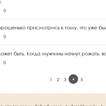
.
0
хорошенько присмотрись к тому, что уже бы
0
ожет быть. Когда мужчины начнут рожать, во
0
4
1
2
3
5