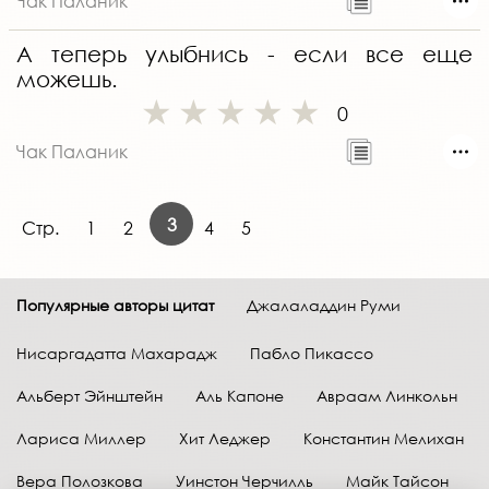
Чак Паланик
А теперь улыбнись - если все еще
можешь.
0
Чак Паланик
3
Стр.
1
2
4
5
Популярные авторы цитат
Джалаладдин Руми
Нисаргадатта Махарадж
Пабло Пикассо
Альберт Эйнштейн
Аль Капоне
Авраам Линкольн
Лариса Миллер
Хит Леджер
Константин Мелихан
Вера Полозкова
Уинстон Черчилль
Майк Тайсон