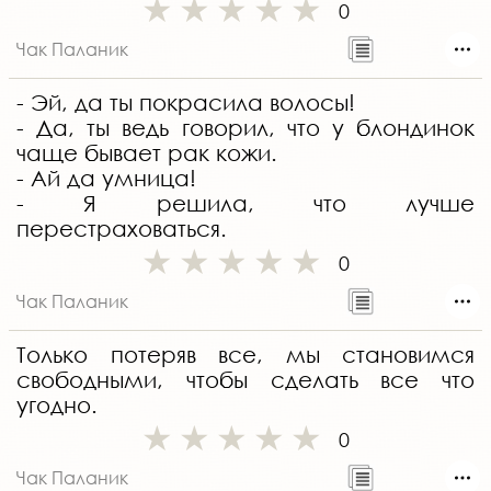
0
Чак Паланик
- Эй, да ты покрасила волосы!
- Да, ты ведь говорил, что у блондинок
чаще бывает рак кожи.
- Ай да умница!
- Я решила, что лучше
перестраховаться.
0
Чак Паланик
Только потеряв все, мы становимся
свободными, чтобы сделать все что
угодно.
0
Чак Паланик