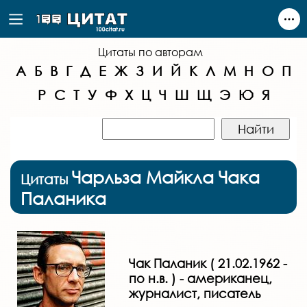
Цитаты по авторам
А
Б
В
Г
Д
Е
Ж
З
И
Й
К
Л
М
Н
О
П
Р
С
Т
У
Ф
Х
Ц
Ч
Ш
Щ
Э
Ю
Я
Чарльза Майкла Чака
Цитаты
Паланика
Чак Паланик ( 21.02.1962 -
по н.в. ) - американец,
журналист, писатель