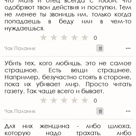
что мать и отец всегда с тобой, что
одобряют твои действия и поступки. Тем
не менее ты звонишь им, только когда
попадаешь в беду или в чем-то
нуждаешься.
0
Чак Паланик
Убить тех, кого любишь, это не самое
страшное. Есть вещи страшнее.
Например, безучастно стоять в стороне,
пока их убивает мир. Просто читать
газету. Так чаще всего и бывает.
0
Чак Паланик
Для них женщина - либо шлюха,
которую надо трахать, либо